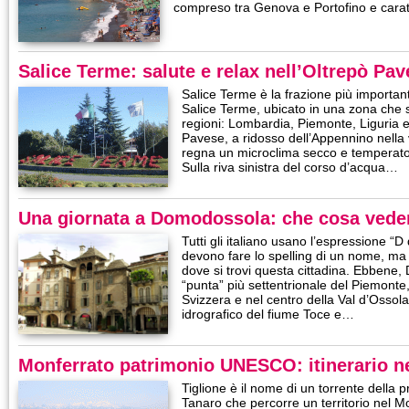
compreso tra Genova e Portofino e carat
Salice Terme: salute e relax nell’Oltrepò Pa
Salice Terme è la frazione più importa
Salice Terme, ubicato in una zona che s
regioni: Lombardia, Piemonte, Liguria e
Pavese, a ridosso dell’Appennino nella v
regna un microclima secco e temperato
Sulla riva sinistra del corso d’acqua…
Una giornata a Domodossola: che cosa vede
Tutti gli italiano usano l’espressione 
devono fare lo spelling di un nome, ma
dove si trovi questa cittadina. Ebbene
“punta” più settentrionale del Piemonte,
Svizzera e nel centro della Val d’Ossol
idrografico del fiume Toce e…
Monferrato patrimonio UNESCO: itinerario nel
Tiglione è il nome di un torrente della pr
Tanaro che percorre un territorio nel M