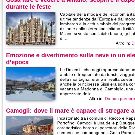
durante le feste
Capitale della moda e dell’economia ita
ultime tendenze dall’Europa e dal mond
lombardo e la città simbolo del progres
distante dallo stereotipo italiano di città
Milano si veste con l’abito buono, grif
di…
Altro in:
D
Emozione e divertimento sulla neve in un el
d’epoca
Le Dolomiti, che oggi rappresentano un
ambite e frequentate da turisti, viaggia
della montagna, erano in realtà celebri 
anche la principessa Sissi era solita c
vacanza a Madonna di Campiglio, una de
apprezzate della…
Altro in:
Da non perdere
Camogli: dove il mare è capace di stregare 
Incastonato tra i comuni di Recco e Rapa
Portofino, Camogli è una delle più suggest
caratteristico borgo di pescatori della Ri
comuni che compongono il Golfo Paradis