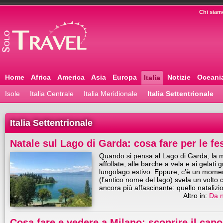
Chi siam
Home
Africa
America
Asia
Europa
Notizie
Oceani
Italia
Isole
Italia Centrale
Italia Meridionale
Italia Settentrionale
Italia Settentrionale
Natale sul Lago di Garda: cosa fare per le fes
Quando si pensa al Lago di Garda, la m
affollate, alle barche a vela e ai gelati
lungolago estivo. Eppure, c’è un moment
(l’antico nome del lago) svela un volto
ancora più affascinante: quello natalizi
Altro in:
Da 
Cosa fare e vedere a Milano: scoprire il ca