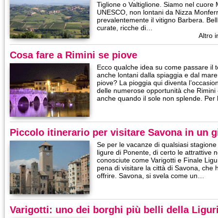
Tiglione o Valtiglione. Siamo nel cuore
UNESCO, non lontani da Nizza Monferrat
prevalentemente il vitigno Barbera. Bell
curate, ricche di…
Altro 
Cosa fare a Rimini se piove
Ecco qualche idea su come passare il t
anche lontani dalla spiaggia e dal mare
piove? La pioggia qui diventa l’occasio
delle numerose opportunità che Rimini 
anche quando il sole non splende. Per 
Piccolo itinerario per visitare Savona in un 
Se per le vacanze di qualsiasi stagione s
ligure di Ponente, di certo le attrattiv
conosciute come Varigotti e Finale Ligu
pena di visitare la città di Savona, che 
offrire. Savona, si svela come un…
Varigotti: uno dei borghi più belli della Ligu