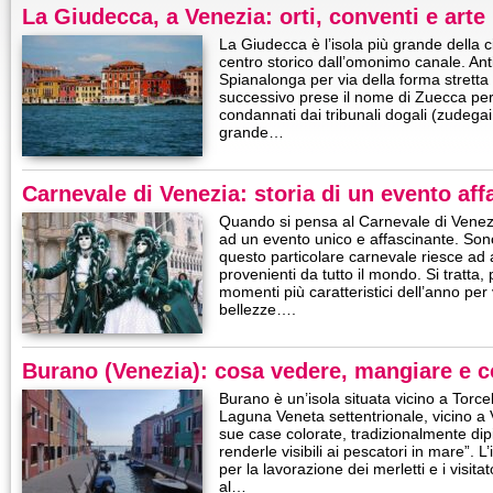
La Giudecca, a Venezia: orti, conventi e arte
La Giudecca è l’isola più grande della c
centro storico dall’omonimo canale. A
Spianalonga per via della forma stretta
successivo prese il nome di Zuecca per
condannati dai tribunali dogali (zudegai s
grande…
Carnevale di Venezia: storia di un evento aff
Quando si pensa al Carnevale di Venezi
ad un evento unico e affascinante. Sono
questo particolare carnevale riesce ad att
provenienti da tutto il mondo. Si tratta,
momenti più caratteristici dell’anno per
bellezze….
Burano (Venezia): cosa vedere, mangiare e 
Burano è un’isola situata vicino a Torcel
Laguna Veneta settentrionale, vicino a 
sue case colorate, tradizionalmente dipi
renderle visibili ai pescatori in mare”. L
per la lavorazione dei merletti e i visita
al…