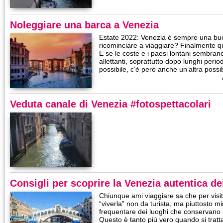
Noleggiare una barca a Venezia
Estate 2022: Venezia è sempre una buo
ricominciare a viaggiare? Finalmente que
E se le coste e i paesi lontani sembra
allettanti, soprattutto dopo lunghi perio
possibile, c’è però anche un’altra possi
Veduta canale di Venezia #fotospettacolari
Consigli per scoprire la Venezia autentica de
Chiunque ami viaggiare sa che per visit
“viverla” non da turista, ma piuttosto mi
frequentare dei luoghi che conservano 
Questo è tanto più vero quando si tratt