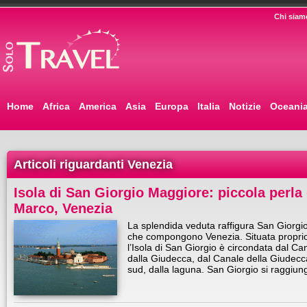
Chi siam
Home
Africa
America
Asia
Europa
Italia
Notizie
Oceani
Articoli riguardanti Venezia
Isola di San Giorgio Maggiore: piccola perla 
Marco, Venezia
La splendida veduta raffigura San Giorgio
che compongono Venezia. Situata proprio
l’Isola di San Giorgio è circondata dal Ca
dalla Giudecca, dal Canale della Giudecc
sud, dalla laguna. San Giorgio si raggiu