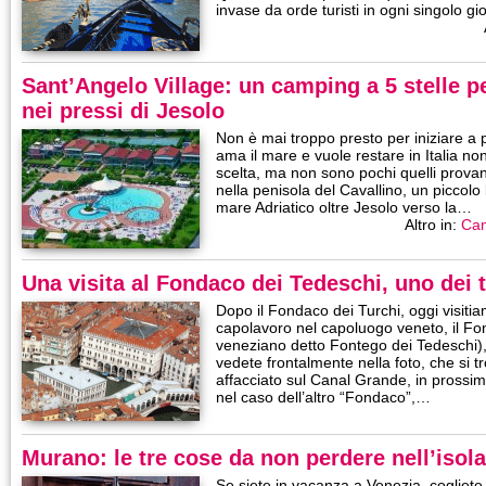
invase da orde turisti in ogni singolo 
Sant’Angelo Village: un camping a 5 stelle pe
nei pressi di Jesolo
Non è mai troppo presto per iniziare a 
ama il mare e vuole restare in Italia no
scelta, ma non sono pochi quelli provano
nella penisola del Cavallino, un piccolo 
mare Adriatico oltre Jesolo verso la…
Altro in:
Ca
Una visita al Fondaco dei Tedeschi, uno dei t
Dopo il Fondaco dei Turchi, oggi visitia
capolavoro nel capoluogo veneto, il Fo
veneziano detto Fontego dei Tedeschi),
vedete frontalmente nella foto, che si t
affacciato sul Canal Grande, in prossim
nel caso dell’altro “Fondaco”,…
Murano: le tre cose da non perdere nell’isola
Se siete in vacanza a Venezia, cogliete 