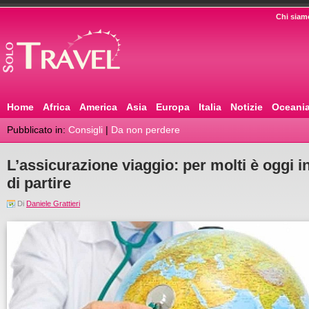
Chi siam
Home
Africa
America
Asia
Europa
Italia
Notizie
Oceani
Pubblicato in:
Consigli
|
Da non perdere
L’assicurazione viaggio: per molti è oggi 
di partire
Di
Daniele Grattieri