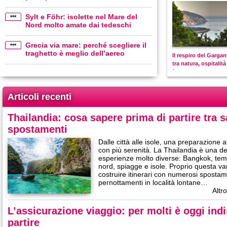
Sylt e Föhr: isolette nel Mare del
***
Nord molto amate dai tedeschi
Grecia via mare: perché scegliere il
***
traghetto è meglio dell’aereo
Il respiro del Gargan
tra natura, ospitalità
futuro
Articoli recenti
Thailandia: cosa sapere prima di partire tra s
spostamenti
Dalle città alle isole, una preparazione at
con più serenità. La Thailandia è una de
esperienze molto diverse: Bangkok, tem
nord, spiagge e isole. Proprio questa var
costruire itinerari con numerosi spostamen
pernottamenti in località lontane…
Altro
L’assicurazione viaggio: per molti è oggi ind
partire