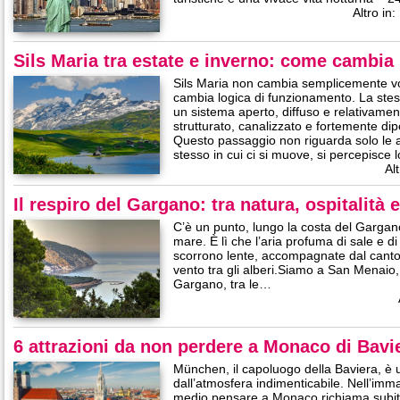
Altro in:
Sils Maria tra estate e inverno: come cambia i
Sils Maria non cambia semplicemente vol
cambia logica di funzionamento. La ste
un sistema aperto, diffuso e relativamen
strutturato, canalizzato e fortemente dip
Questo passaggio non riguarda solo le at
stesso in cui ci si muove, si percepisce
Al
Il respiro del Gargano: tra natura, ospitalità 
C’è un punto, lungo la costa del Gargano,
mare. È lì che l’aria profuma di sale e di
scorrono lente, accompagnate dal canto d
vento tra gli alberi.Siamo a San Menaio,
Gargano, tra le…
6 attrazioni da non perdere a Monaco di Bavi
München, il capoluogo della Baviera, è u
dall’atmosfera indimenticabile. Nell’immag
medio pensare a Monaco richiama subito 