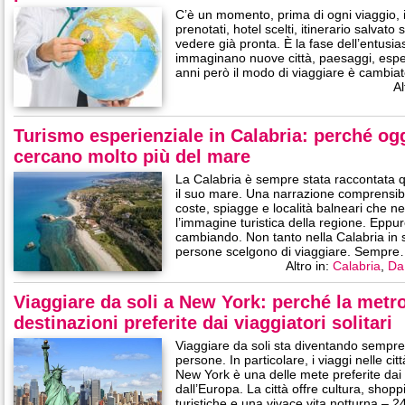
C’è un momento, prima di ogni viaggio, in
prenotati, hotel scelti, itinerario salvato 
vedere già pronta. È la fase dell’entusias
immaginano nuove città, paesaggi, esperi
anni però il modo di viaggiare è cambia
Al
Turismo esperienziale in Calabria: perché og
cercano molto più del mare
La Calabria è sempre stata raccontata 
il suo mare. Una narrazione comprensibi
coste, spiagge e località balneari che ne
l’immagine turistica della regione. Eppu
cambiando. Non tanto nella Calabria in 
persone scelgono di viaggiare. Sempr
Altro in:
Calabria
,
Da
Viaggiare da soli a New York: perché la metro
destinazioni preferite dai viaggiatori solitari
Viaggiare da soli sta diventando sempre 
persone. In particolare, i viaggi nelle ci
New York è una delle mete preferite dai v
dall’Europa. La città offre cultura, shop
turistiche e una vivace vita notturna – 