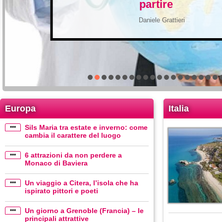
partire
Daniele Grattieri
Europa
Italia
Sils Maria tra estate e inverno: come
***
cambia il carattere del luogo
6 attrazioni da non perdere a
***
Monaco di Baviera
Un viaggio a Citera, l’isola che ha
***
ispirato pittori e poeti
Un giorno a Grenoble (Francia) – le
***
principali attrattive