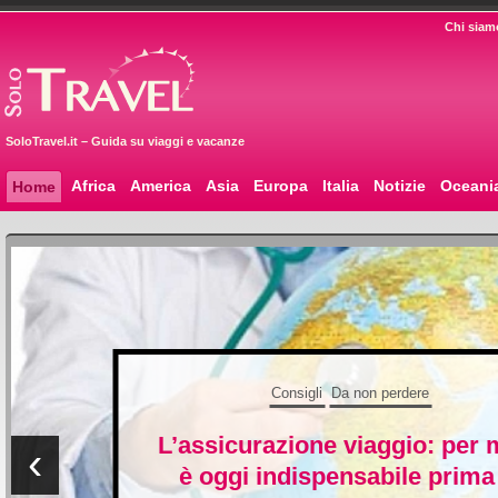
Chi siam
SoloTravel.it – Guida su viaggi e vacanze
Africa
America
Asia
Europa
Italia
Notizie
Oceani
Home
Consigli
Da non perdere
L’assicurazione viaggio: per m
‹
è oggi indispensabile prima