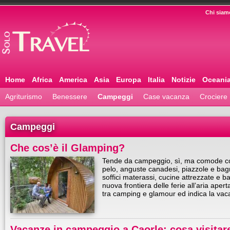
Chi siam
Home
Africa
America
Asia
Europa
Italia
Notizie
Oceani
Agriturismo
Benessere
Campeggi
Case vacanza
Crociere
Campeggi
Che cos’è il Glamping?
Tende da campeggio, sì, ma comode co
pelo, anguste canadesi, piazzole e bag
soffici materassi, cucine attrezzate e bag
nuova frontiera delle ferie all’aria aper
tra camping e glamour ed indica la va
Vacanze in campeggio a Caorle: cosa visitare