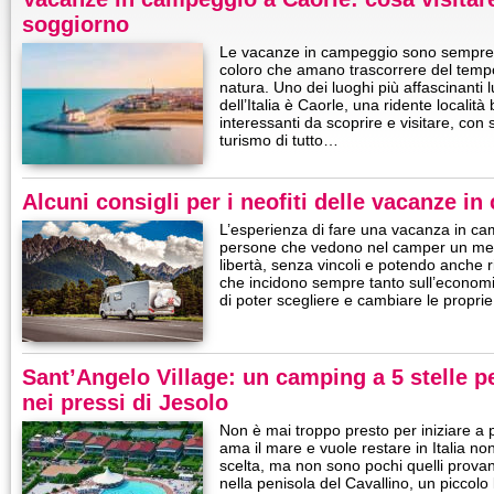
soggiorno
Le vacanze in campeggio sono sempre 
coloro che amano trascorrere del tempo 
natura. Uno dei luoghi più affascinanti 
dell’Italia è Caorle, una ridente località
interessanti da scoprire e visitare, con s
turismo di tutto…
Alcuni consigli per i neofiti delle vacanze i
L’esperienza di fare una vacanza in c
persone che vedono nel camper un mezz
libertà, senza vincoli e potendo anche r
che incidono sempre tanto sull’economi
di poter scegliere e cambiare le propr
Sant’Angelo Village: un camping a 5 stelle pe
nei pressi di Jesolo
Non è mai troppo presto per iniziare a 
ama il mare e vuole restare in Italia no
scelta, ma non sono pochi quelli provano
nella penisola del Cavallino, un piccolo 