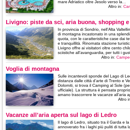
mare Adriatico oltre Jesolo verso la…
Altro in:
Ca
Livigno: piste da sci, aria buona, shopping e
In provincia di Sondrio, nell’Alta Valtell
di montagna incastonato in una splendid
quota, con le caratteristiche case dai te
e tranquillità. Rinomata stazione turistic
Livigno offre ai visitatori oltre cento chi
sciistiche all’avanguardia, per tutti i gu
Altro in:
Campe
Voglia di montagna
Sulle incantevoli sponde del Lago di Led
distanza dalle città d’arte di Trento e V
Dolomiti, si trova il Camping al Sole (pe
ufficiale). La struttura è pensata propr
amano trascorrere le vacanze all’aria 
Altro i
Vacanze all’aria aperta sul lago di Ledro
Il lago di Ledro, situato tra il Garda e l
annoverato fra i laghi più puliti di tutta