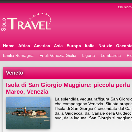
Chi siam
Home
Africa
America
Asia
Europa
Italia
Notizie
Oceani
Emilia Romagna
Friuli Venezia Giulia
Liguria
Lombardia
Pi
Veneto
Isola di San Giorgio Maggiore: piccola perla 
Marco, Venezia
La splendida veduta raffigura San Giorgio
che compongono Venezia. Situata proprio
l’Isola di San Giorgio è circondata dal Ca
dalla Giudecca, dal Canale della Giudecc
sud, dalla laguna. San Giorgio si raggiu