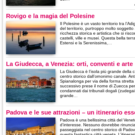
Rovigo e la magia del Polesine
Il Polesine è un vasto territorio tra l’Adi
del territorio, purtroppo molto soggetto
ricchezza storica e artistica che si risco
castelli, ville e musei. Questa bella terra
Estensi e la Serenissima,…
La Giudecca, a Venezia: orti, conventi e arte
La Giudecca è l’isola più grande della c
centro storico dall’omonimo canale. A
Spianalonga per via della forma stretta
successivo prese il nome di Zuecca per
condannati dai tribunali dogali (zudegai s
grande…
Padova e le sue attrazioni – un itinerario ess
Padova è una bellissima città del Veneto, 
d’interesse. Nessuno dovrebbe rinunci
passeggiata nel centro storico di Padov
questa fantastica città veneta. L’itiner