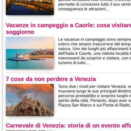
permette di conoscere tutto il suo centr
conseguenza le attrazioni…
Vacanze in campeggio a Caorle: cosa visitare
soggiorno
Le vacanze in campeggio sono sempre 
coloro che amano trascorrere del tempo 
natura. Uno dei luoghi più affascinanti 
dell’Italia è Caorle, una ridente località
interessanti da scoprire e visitare, con s
turismo di tutto…
7 cose da non perdere a Venezia
Sono due i modi per visitare Venezia: seg
muoversi lungo le sue principali direttr
percorso prestabilito e scoprire luoghi 
spirito della città. Pertanto, dopo aver 
Piazza San Marco e sul Ponte di Rialto
Carnevale di Venezia: storia di un evento aff