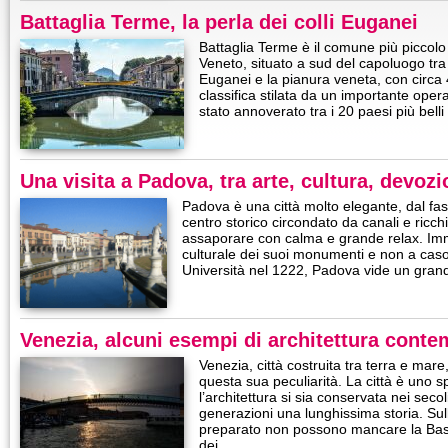
Battaglia Terme, la perla dei colli Euganei
Battaglia Terme è il comune più piccolo
Veneto, situato a sud del capoluogo tra l
Euganei e la pianura veneta, con circa 
classifica stilata da un importante opera
stato annoverato tra i 20 paesi più belli d
Una visita a Padova, tra arte, cultura, devo
Padova è una città molto elegante, dal fas
centro storico circondato da canali e ricchi
assaporare con calma e grande relax. Imme
culturale dei suoi monumenti e non a caso:
Università nel 1222, Padova vide un gra
Venezia, alcuni esempi di architettura conte
Venezia, città costruita tra terra e mare
questa sua peculiarità. La città è uno
l’architettura si sia conservata nei sec
generazioni una lunghissima storia. Sul
preparato non possono mancare la Basil
dei…