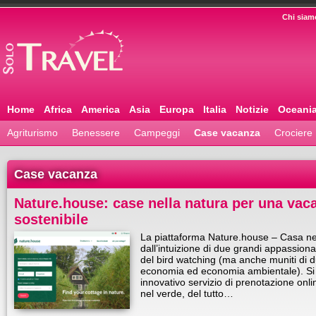
Chi siam
Home
Africa
America
Asia
Europa
Italia
Notizie
Oceani
Agriturismo
Benessere
Campeggi
Case vacanza
Crociere
Case vacanza
Nature.house: case nella natura per una vaca
sostenibile
La piattaforma Nature.house – Casa ne
dall’intuizione di due grandi appassionat
del bird watching (ma anche muniti di d
economia ed economia ambientale). Si t
innovativo servizio di prenotazione on
nel verde, del tutto…