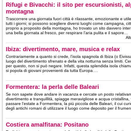
Rifugi e Bivacchi: il sito per escursionisti, a
montagna
Trascorrere una giornata fuori città è rilassante, emozionante e uti
tutti i giorni; si possono scegliere diversi luoghi come campagna, ci
proprio a proposito della montagna, ho trovato un sito davvero inte
una bella giornata al fresco, per respirare l’aria pulita e il sapore…
Alt
Ibiza: divertimento, mare, musica e relax
Contrariamente a quanto si crede, l’isola spagnola di Ibiza (o Eivissa
luogo del divertimento sfrenato e della vita notturna senza limiti. Ce
per questo, non si può negare. Infatti, questa splendida isola chiam
si popola di giovani provenienti da tutta Europa….
Formentera: la perla delle Baleari
Se non sapete dove andare in vacanza e cercate un posto relativam
divertimento e tranquillità, spiagge meravigliose e acqua cristallina, 
passare l’estate a Formentera, la più piccola delle Baleari, il cui c
degli antichi romani di utilizzare il luogo come deposito per il frume
Costiera amalfitana: Positano