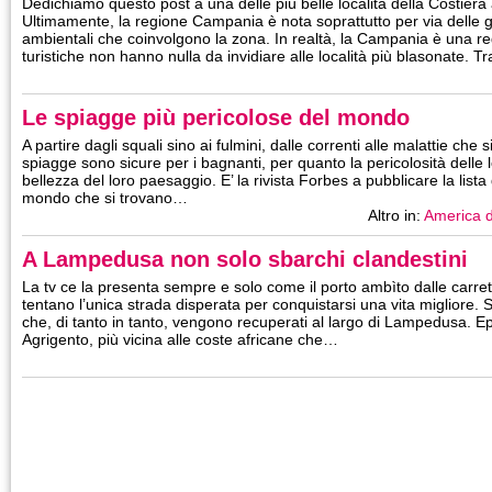
Dedichiamo questo post a una delle più belle località della Costiera
Ultimamente, la regione Campania è nota soprattutto per via delle 
ambientali che coinvolgono la zona. In realtà, la Campania è una reg
turistiche non hanno nulla da invidiare alle località più blasonate.
Le spiagge più pericolose del mondo
A partire dagli squali sino ai fulmini, dalle correnti alle malattie che
spiagge sono sicure per i bagnanti, per quanto la pericolosità delle 
bellezza del loro paesaggio. E’ la rivista Forbes a pubblicare la lista
mondo che si trovano…
Altro in:
America d
A Lampedusa non solo sbarchi clandestini
La tv ce la presenta sempre e solo come il porto ambìto dalle carrett
tentano l’unica strada disperata per conquistarsi una vita migliore. S
che, di tanto in tanto, vengono recuperati al largo di Lampedusa. Epp
Agrigento, più vicina alle coste africane che…