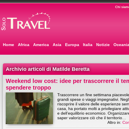
Chi siam
Home
Africa
America
Asia
Europa
Italia
Notizie
Oceani
Archivio articoli di Matilde Beretta
Weekend low cost: idee per trascorrere il te
spendere troppo
Trascorrere un fine settimana piacevo
grandi spese o viaggi impegnativi. Negli
riscoprire il valore delle esperienze se
casa, ha portato molti a privilegiare attiv
e dell’equilibrio economico. Organizzar
saper valorizzare ciò che il territorio…
Altro in:
Con