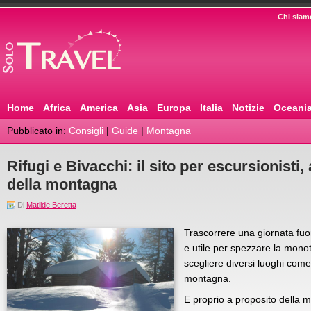
Chi siam
Home
Africa
America
Asia
Europa
Italia
Notizie
Oceani
Pubblicato in:
Consigli
|
Guide
|
Montagna
Rifugi e Bivacchi: il sito per escursionisti, 
della montagna
Di
Matilde Beretta
Trascorrere una giornata fuor
e utile per spezzare la monoto
scegliere diversi luoghi come
montagna.
E proprio a proposito della m