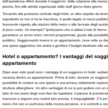
dall’assistenza offerti durante il soggiorno: dalla colazione alla mezza
piscina, fino alle attività organizzate dallo staff giorno dopo giorno.
Tornando alla posizione centrale degli hotel, un altro aspetto da tene
soprattutto se non si ha la macchina, è quello legato ai mezzi pubblic
favorevole rispetto alle stazioni della metro o alle fermate degli au
di poco conto. Un esempio? Ipotizziamo che si abbia il volo di ritorno 
garantisce un arrivo entro i termini programmati, grazie alla possibilit
pubblico. Soggiornando invece in un appartamento, nove volte su dieci 
una spesa aggiuntiva che andrà a gonfiare il budget destinato alla v
Hotel o appartamento? I vantaggi del soggi
appartamento
Dopo aver visto quali sono i vantaggi di un soggiorno in hotel, vediam
vacanza dentro un appartamento. Prima di tutto, durante un soggiorn
possibilità di contare su uno spazio e una privacy nettamente superiori 
strutture alberghiere. Un altro vantaggio di cui si può godere con un 
fatto di non avere degli orari fissi da rispettare: il piacere di prend
trascorso a seguire una routine ben precisa, è ineguagliabile. C’è poi 
meno che non si usufruisca della mezza pensione, si è costretti a ce