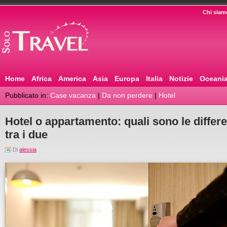
Chi siam
Home
Africa
America
Asia
Europa
Italia
Notizie
Oceani
Pubblicato in:
Case vacanza
|
Da non perdere
|
Hotel
Hotel o appartamento: quali sono le diffe
tra i due
Di
alessia