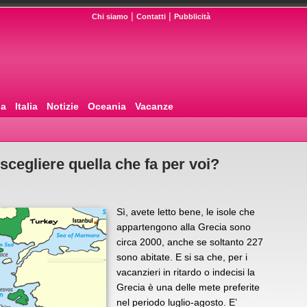
|
|
Chi siamo
Contatti
Pubblicità
pa
Italia
Notizie
Oceania
Vacanze
scegliere quella che fa per voi?
Sì, avete letto bene, le isole che
appartengono alla Grecia sono
circa 2000, anche se soltanto 227
sono abitate. E si sa che, per i
vacanzieri in ritardo o indecisi la
Grecia è una delle mete preferite
nel periodo luglio-agosto. E’