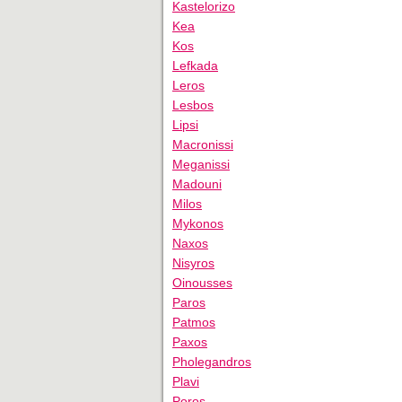
Kastelorizo
Kea
Kos
Lefkada
Leros
Lesbos
Lipsi
Macronissi
Meganissi
Madouni
Milos
Mykonos
Naxos
Nisyros
Oinousses
Paros
Patmos
Paxos
Pholegandros
Plavi
Poros