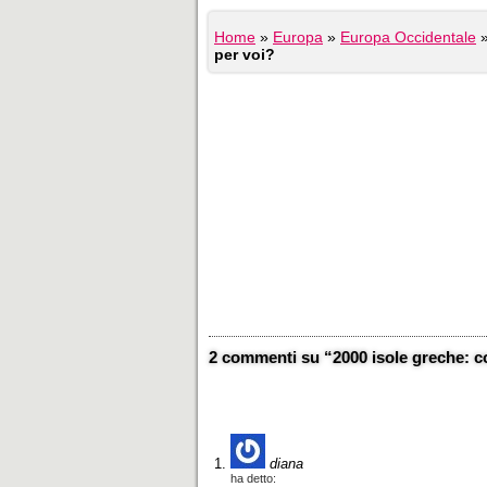
Home
»
Europa
»
Europa Occidentale
per voi?
2 commenti su “2000 isole greche: co
diana
ha detto: