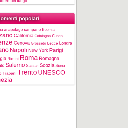
rattere del luogo
omenti popolari
na
arcipelago campano
Boemia
zano
California
Cuneo
Catalogna
enze
Genova
Londra
Grosseto
Lecce
ano
Napoli
Parigi
New York
Roma
gia
Romagna
Rimini
Salerno
Scozia
nto
Sassari
Siena
Trento
UNESCO
o
Trapani
ezia