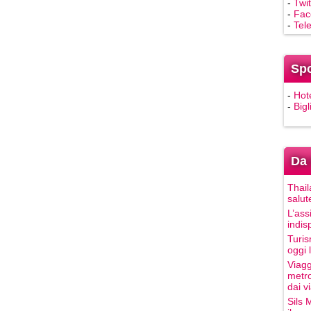
-
Twit
-
Fac
-
Tel
Sp
-
Hot
-
Bigl
Da 
Thail
salut
L’ass
indis
Turis
oggi 
Viagg
metro
dai vi
Sils 