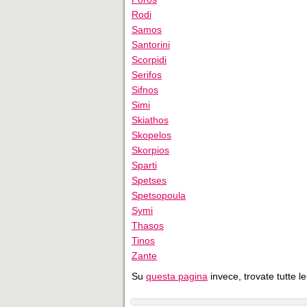
Rodi
Samos
Santorini
Scorpidi
Serifos
Sifnos
Simi
Skiathos
Skopelos
Skorpios
Sparti
Spetses
Spetsopoula
Symi
Thasos
Tinos
Zante
Su
questa pagina
invece, trovate tutte le