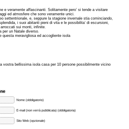
ime e veramente affascinanti. Solitamente pero’ si tende a visitare
aggi ed atmosfere che sono veramente unici.
eo settentrionale, e, seppure la stagione invernale stia cominciando,
lendida, i suoi abitanti pieni di vita e le possibilita’ di escursioni,
arroccati sui monti, infinite.
a per un Natale diverso.
are questa meravigliosa ed accogliente isola
a vostra bellissima isola casa per 10 persone possibilmente vicino
one
Nome (obbligatorio)
E-mail (non verrà pubblicata) (obbligatoria)
Sito Web (opzionale)