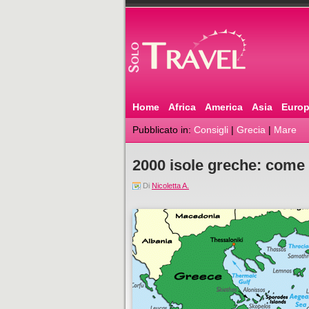
Home
Africa
America
Asia
Euro
Pubblicato in:
Consigli
|
Grecia
|
Mare
2000 isole greche: come 
Di
Nicoletta A.