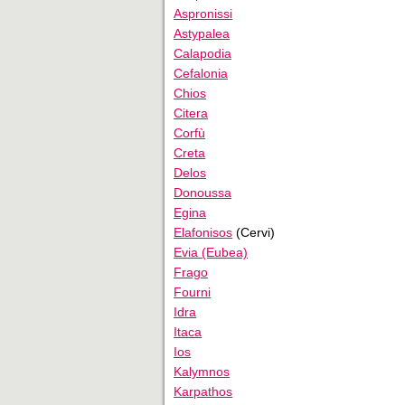
Aspronissi
Astypalea
Calapodia
Cefalonia
Chios
Citera
Corfù
Creta
Delos
Donoussa
Egina
Elafonisos
(Cervi)
Evia (Eubea)
Frago
Fourni
Idra
Itaca
Ios
Kalymnos
Karpathos