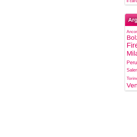
il ca
Arg
Anco
Bol
Fir
Mil
Peru
Sale
Torin
Ven