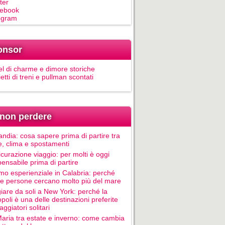
ter
ebook
egram
onsor
el di charme e dimore storiche
ietti di treni e pullman scontati
non perdere
andia: cosa sapere prima di partire tra
e, clima e spostamenti
icurazione viaggio: per molti è oggi
pensabile prima di partire
mo esperienziale in Calabria: perché
le persone cercano molto più del mare
iare da soli a New York: perché la
poli è una delle destinazioni preferite
aggiatori solitari
Maria tra estate e inverno: come cambia