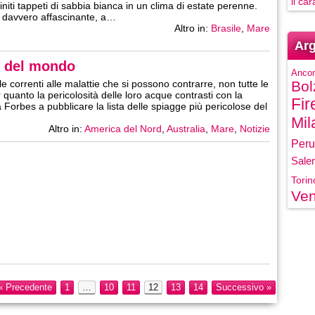
il ca
initi tappeti di sabbia bianca in un clima di estate perenne.
davvero affascinante, a…
Altro in:
Brasile
,
Mare
Arg
e del mondo
Anco
alle correnti alle malattie che si possono contrarre, non tutte le
Bol
 quanto la pericolosità delle loro acque contrasti con la
Fir
ta Forbes a pubblicare la lista delle spiagge più pericolose del
Mil
Altro in:
America del Nord
,
Australia
,
Mare
,
Notizie
Peru
Sale
Torin
Ven
« Precedente
1
…
10
11
12
13
14
Successivo »