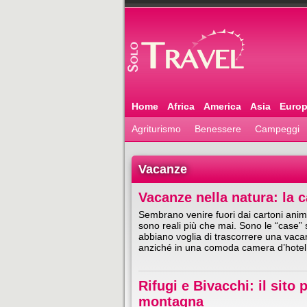
Home
Africa
America
Asia
Euro
Agriturismo
Benessere
Campeggi
Vacanze
Vacanze nella natura: la c
Sembrano venire fuori dai cartoni anima
sono reali più che mai. Sono le “case” 
abbiano voglia di trascorrere una vacanz
anziché in una comoda camera d’hote
Rifugi e Bivacchi: il sito 
montagna