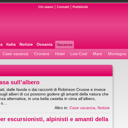
|
|
Chi siamo
Contatti
Pubblicità
pa
Italia
Notizie
Oceania
Vacanze
Case vacanza
Crociere
Hotel
Low Cost
Mare
Montagna
asa sull’albero
ti, dalle favole o dai racconti di Robinson Crusoe e invece
sugli alberi di cui possono godere gli amanti della natura che
a alternativa, in una bella casetta in cima all’albero,
l o…
Altro in:
Case vacanza
,
Notizie
per escursionisti, alpinisti e amanti della