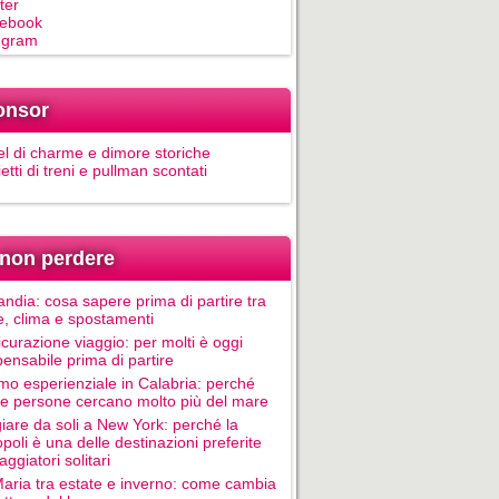
ter
ebook
egram
onsor
el di charme e dimore storiche
ietti di treni e pullman scontati
non perdere
andia: cosa sapere prima di partire tra
e, clima e spostamenti
icurazione viaggio: per molti è oggi
pensabile prima di partire
mo esperienziale in Calabria: perché
le persone cercano molto più del mare
iare da soli a New York: perché la
poli è una delle destinazioni preferite
aggiatori solitari
Maria tra estate e inverno: come cambia