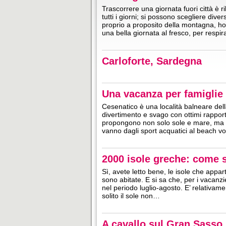
Trascorrere una giornata fuori città è 
tutti i giorni; si possono scegliere di
proprio a proposito della montagna, ho
una bella giornata al fresco, per respira
Carloforte, Sardegna
Una vacanza per famiglie
Cesenatico è una località balneare dell
divertimento e svago con ottimi rapport
propongono non solo sole e mare, ma ta
vanno dagli sport acquatici al beach 
2000 isole greche: come s
Sì, avete letto bene, le isole che app
sono abitate. E si sa che, per i vacanzie
nel periodo luglio-agosto. E’ relativame
solito il sole non…
A cavallo sul Gran Sasso