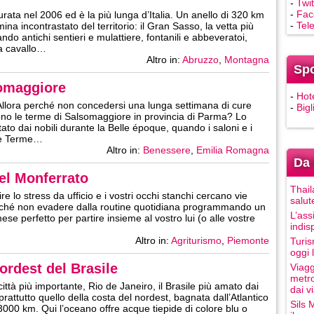
-
Twit
-
Fac
rata nel 2006 ed è la più lunga d’Italia. Un anello di 320 km
-
Tel
na incontrastato del territorio: il Gran Sasso, la vetta più
ndo antichi sentieri e mulattiere, fontanili e abbeveratoi,
 a cavallo…
Altro in:
Abruzzo
,
Montagna
Sp
somaggiore
-
Hot
x. Allora perché non concedersi una lunga settimana di cure
-
Bigl
rono le terme di Salsomaggiore in provincia di Parma? Lo
tato dai nobili durante la Belle époque, quando i saloni e i
ie Terme…
Altro in:
Benessere
,
Emilia Romagna
Da 
el Monferrato
Thail
e lo stress da ufficio e i vostri occhi stanchi cercano vie
salut
 perché non evadere dalla routine quotidiana programmando un
L’ass
se perfetto per partire insieme al vostro lui (o alle vostre
indis
Altro in:
Agriturismo
,
Piemonte
Turis
oggi 
ordest del Brasile
Viagg
metro
città più importante, Rio de Janeiro, il Brasile più amato dai
dai vi
oprattutto quello della costa del nordest, bagnata dall’Atlantico
Sils 
 3000 km. Qui l’oceano offre acque tiepide di colore blu o