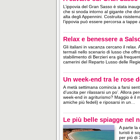
L’ippovia del Gran Sasso è stata inaugu
che si snoda intorno al gigante che domi
alta degli Appennini. Costruita risistema
l’ippovia può essere percorsa a tappe
Relax e benessere a Sal
Gli italiani in vacanza cercano il rela
termali nello scenario di lusso che off
stabilimento di Berzieri era già frequen
camerini del Reparto Lusso delle Reg
Un week-end tra le rose d
A metà settimana comincia a farsi sentir
d’uscita per rilassarsi un po’. Allora
week-end in agriturismo? Maggio è il me
amiche più fedeli) e riposarsi in un…
Le più belle spiagge nel n
A parte la 
turisti è s
per più di