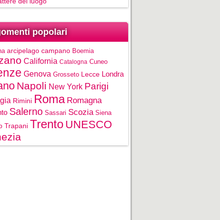
rattere del luogo
omenti popolari
na
arcipelago campano
Boemia
zano
California
Cuneo
Catalogna
enze
Genova
Londra
Grosseto
Lecce
ano
Napoli
Parigi
New York
Roma
gia
Romagna
Rimini
Salerno
Scozia
nto
Sassari
Siena
Trento
UNESCO
o
Trapani
ezia