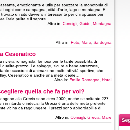
rilassante, emozionante e utile per spezzare la monotonia di
versi luoghi come campagna, città d’arte, lago e montagna. E
 trovato un sito davvero interessante per chi optasse per
re l’aria pulita e il sapore…
Altro in:
Consigli
,
Guide
,
Montagna
Altro in:
Foto
,
Mare
,
Sardegna
 a Cesenatico
a riviera romagnola, famosa per le tante possibilità di
i qualità-prezzo. Le spiagge, sicure e bene attrezzate,
nte occasioni di animazione molte attività sportive, che
volley. Cesenatico è anche una meta ideale…
Altro in:
Emilia Romagna
,
Hotel
cegliere quella che fa per voi?
artengono alla Grecia sono circa 2000, anche se soltanto 227
ri in ritardo o indecisi la Grecia è una delle mete preferite
nte vicina da raggiungere, i prezzi sono abbordabili e di
Altro in:
Consigli
,
Grecia
,
Mare
Seg