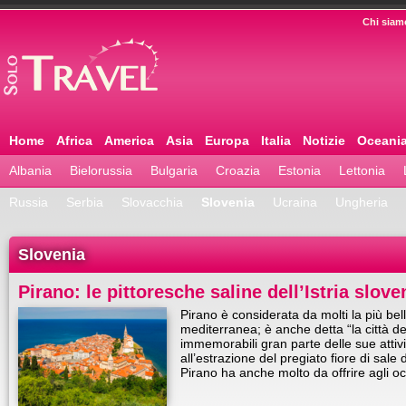
Chi siam
Home
Africa
America
Asia
Europa
Italia
Notizie
Oceani
Albania
Bielorussia
Bulgaria
Croazia
Estonia
Lettonia
Russia
Serbia
Slovacchia
Slovenia
Ucraina
Ungheria
Slovenia
Pirano: le pittoresche saline dell’Istria slove
Pirano è considerata da molti la più bell
mediterranea; è anche detta “la città d
immemorabili gran parte delle sue atti
all’estrazione del pregiato fiore di sale
Pirano ha anche molto da offrire agli o