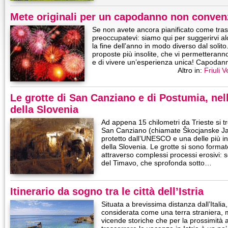
Mete originali per un capodanno non conven
Se non avete ancora pianificato come tra
preoccupatevi: siamo qui per suggerirvi al
la fine dell’anno in modo diverso dal solito
proposte più insolite, che vi permetteranno
e di vivere un’esperienza unica! Capodann
Altro in:
Friuli 
Le grotte di San Canziano e di Postumia, ne
della Slovenia
Ad appena 15 chilometri da Trieste si t
San Canziano (chiamate Škocjanske Ja
protetto dall’UNESCO e una delle più inte
della Slovenia. Le grotte si sono format
attraverso complessi processi erosivi: s
del Timavo, che sprofonda sotto…
Itinerario da sogno tra le città dell’Istria
Situata a brevissima distanza dall’Italia
considerata come una terra straniera, m
vicende storiche che per la prossimità al