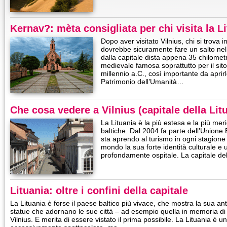
Kernav?: mèta consigliata per chi visita la L
Dopo aver visitato Vilnius, chi si trova i
dovrebbe sicuramente fare un salto nell
dalla capitale dista appena 35 chilometri
medievale famosa soprattutto per il sito 
millennio a.C., così importante da aprirl
Patrimonio dell’Umanità…
Che cosa vedere a Vilnius (capitale della Lit
La Lituania è la più estesa e la più mer
baltiche. Dal 2004 fa parte dell’Union
sta aprendo al turismo in ogni stagione
mondo la sua forte identità culturale 
profondamente ospitale. La capitale del
Lituania: oltre i confini della capitale
La Lituania è forse il paese baltico più vivace, che mostra la sua an
statue che adornano le sue città – ad esempio quella in memoria di
Vilnius. E merita di essere vistato il prima possibile. La Lituania è 