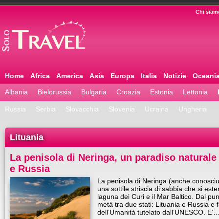
Chi siam
Home
Africa
America
Asia
Europa
Italia
Notizie
Oceani
Albania
Bielorussia
Bulgaria
Croazia
Estonia
Lettonia
Russia
Serbia
Slovacchia
Slovenia
Ucraina
Ungheria
Lituania
La penisola di Neringa, un paradiso naturale 
e Russia
La penisola di Neringa (anche conosciu
una sottile striscia di sabbia che si est
laguna dei Curi e il Mar Baltico. Dal punt
metà tra due stati: Lituania e Russia e 
dell’Umanità tutelato dall’UNESCO. E’