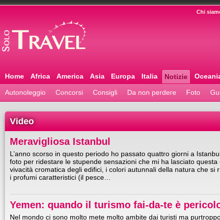
Chi siam
Home
Africa
America
Asia
Europa
Italia
Oceani
Notizie
Autonoleggio
Concorsi
Consigli
Da non perdere
Foto
Gu
Video
Meravigliosa Istanbul
L’anno scorso in questo periodo ho passato quattro giorni a Istanbul
foto per ridestare le stupende sensazioni che mi ha lasciato questa ci
vivacità cromatica degli edifici, i colori autunnali della natura che si
i profumi caratteristici (il pesce…
Yemen: quando il turismo fai-da-te è pericol
Nel mondo ci sono molto mete molto ambite dai turisti ma purtroppo