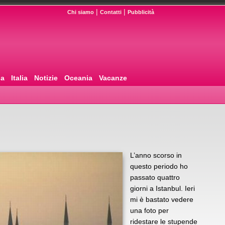
|
|
Chi siamo
Contatti
Pubblicità
pa
Italia
Notizie
Oceania
Vacanze
L’anno scorso in
questo periodo ho
passato quattro
giorni a Istanbul. Ieri
mi è bastato vedere
una foto per
ridestare le stupende