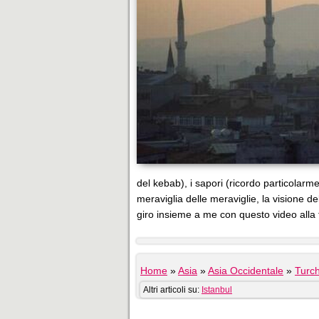
del kebab), i sapori (ricordo particolar
meraviglia delle meraviglie, la visione del
giro insieme a me con questo video alla
Home
»
Asia
»
Asia Occidentale
»
Turch
Altri articoli su:
Istanbul