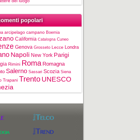
rattere del luogo
omenti popolari
na
arcipelago campano
Boemia
zano
California
Cuneo
Catalogna
enze
Genova
Londra
Grosseto
Lecce
ano
Napoli
Parigi
New York
Roma
gia
Romagna
Rimini
Salerno
Scozia
nto
Sassari
Siena
Trento
UNESCO
o
Trapani
ezia