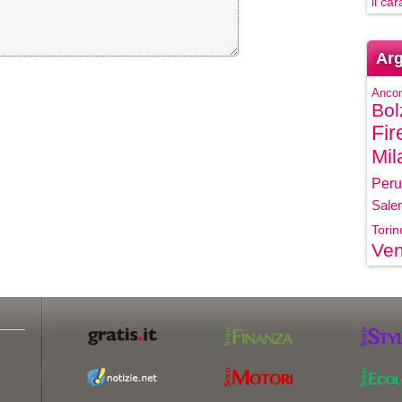
il ca
Arg
Anco
Bol
Fir
Mil
Peru
Sale
Torin
Ven