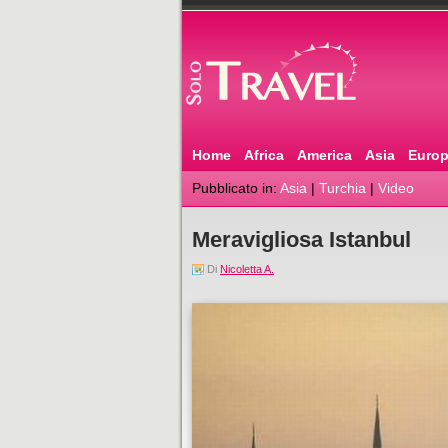
Home
Africa
America
Asia
Euro
Pubblicato in:
Asia
|
Turchia
|
Video
Meravigliosa Istanbul
Di
Nicoletta A.