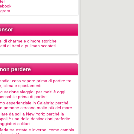
ter
ebook
egram
onsor
el di charme e dimore storiche
ietti di treni e pullman scontati
non perdere
andia: cosa sapere prima di partire tra
e, clima e spostamenti
icurazione viaggio: per molti è oggi
pensabile prima di partire
mo esperienziale in Calabria: perché
le persone cercano molto più del mare
iare da soli a New York: perché la
poli è una delle destinazioni preferite
aggiatori solitari
Maria tra estate e inverno: come cambia