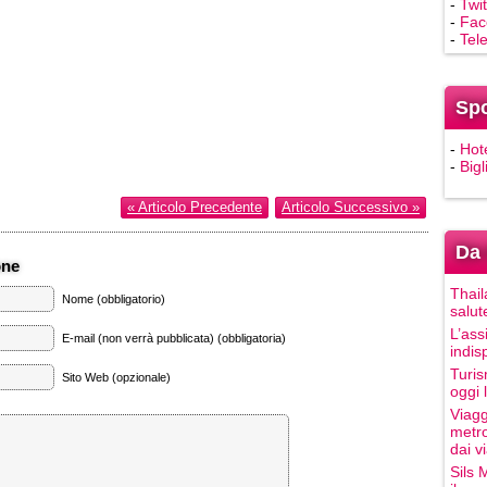
-
Twit
-
Fac
-
Tel
Sp
-
Hot
-
Bigl
« Articolo Precedente
Articolo Successivo »
Da 
one
Thail
Nome (obbligatorio)
salut
L’ass
E-mail (non verrà pubblicata) (obbligatoria)
indis
Turis
Sito Web (opzionale)
oggi 
Viagg
metro
dai vi
Sils 