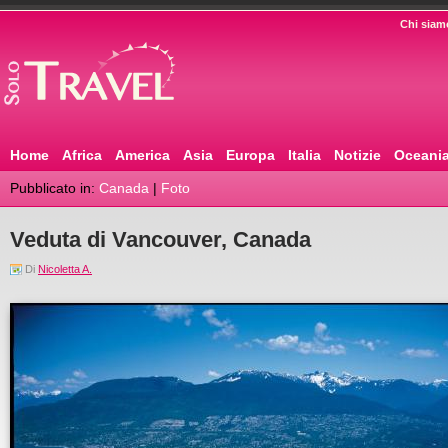
Chi siam
Home
Africa
America
Asia
Europa
Italia
Notizie
Oceani
Pubblicato in:
Canada
|
Foto
Veduta di Vancouver, Canada
Di
Nicoletta A.