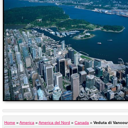
Home
»
America
»
America del Nord
»
Canada
»
Veduta di Vancou