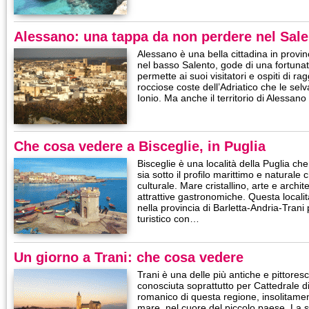
Alessano: una tappa da non perdere nel Sal
Alessano è una bella cittadina in provin
nel basso Salento, gode di una fortuna
permette ai suoi visitatori e ospiti di ra
rocciose coste dell’Adriatico che le se
Ionio. Ma anche il territorio di Alessano
Che cosa vedere a Bisceglie, in Puglia
Bisceglie è una località della Puglia che 
sia sotto il profilo marittimo e naturale 
culturale. Mare cristallino, arte e archit
attrattive gastronomiche. Questa locali
nella provincia di Barletta-Andria-Tran
turistico con…
Un giorno a Trani: che cosa vedere
Trani è una delle più antiche e pittoresc
conosciuta soprattutto per Cattedrale d
romanico di questa regione, insolitamen
mare, nel cuore del piccolo paese. La s