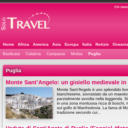
Chi siam
Home
Africa
America
Asia
Europa
Italia
Notizie
Oceani
Basilicata
Calabria
Campania
Molise
Puglia
Puglia
Monte Sant’Angelo: un gioiello medievale in
Monte Sant’Angelo è uno splendido borg
bianchissime, sovrastato da un maestos
parzialmente avvolta nella leggenda. S
in una zona montuosa ricca di boschi, 
sul golfo di Manfredonia. La fama di Mo
tradizione secondo cui…