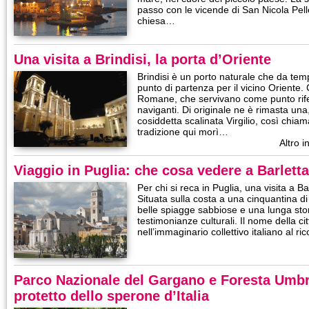
passo con le vicende di San Nicola Pel
chiesa…
Una visita a Brindisi, la porta d’Oriente
Brindisi è un porto naturale che da temp
punto di partenza per il vicino Oriente.
Romane, che servivano come punto rife
naviganti. Di originale ne è rimasta una,
cosiddetta scalinata Virgilio, così chi
tradizione qui morì…
Altro i
Viaggio in Puglia: che cosa vedere a Barletta
Per chi si reca in Puglia, una visita a B
Situata sulla costa a una cinquantina di
belle spiagge sabbiose e una lunga stor
testimonianze culturali. Il nome della c
nell’immaginario collettivo italiano al r
Parco Nazionale del Gargano e Foresta Umbra,
protetto dello sperone d’Italia