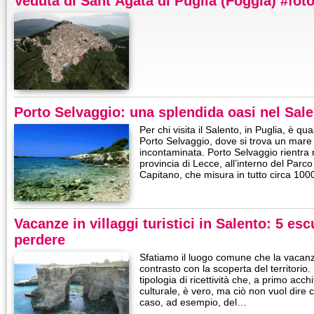
Veduta di Sant’Agata di Puglia (Foggia) #foto
Porto Selvaggio: una splendida oasi nel Sal
Per chi visita il Salento, in Puglia, è q
Porto Selvaggio, dove si trova un mare
incontaminata. Porto Selvaggio rientra
provincia di Lecce, all’interno del Parc
Capitano, che misura in tutto circa 100
Vacanze in villaggi turistici in Salento: 5 es
perdere
Sfatiamo il luogo comune che la vacanza n
contrasto con la scoperta del territorio.
tipologia di ricettività che, a primo acc
culturale, è vero, ma ciò non vuol dire 
caso, ad esempio, del…