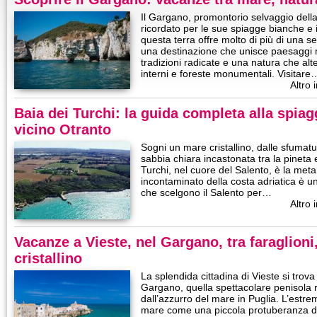
Il Gargano, promontorio selvaggio della
ricordato per le sue spiagge bianche e 
questa terra offre molto di più di una 
una destinazione che unisce paesaggi m
tradizioni radicate e una natura che alte
interni e foreste monumentali. Visitare
Altro 
Baia dei Turchi: la guida completa alla spiag
vicino Otranto
Sogni un mare cristallino, dalle sfumat
sabbia chiara incastonata tra la pineta e
Turchi, nel cuore del Salento, è la met
incontaminato della costa adriatica è uno
che scelgono il Salento per…
Altro 
Vacanze a Vieste, nel Gargano, tra faraglion
cristallino
La splendida cittadina di Vieste si trov
Gargano, quella spettacolare penisola
dall’azzurro del mare in Puglia. L’estre
mare come una piccola protuberanza da