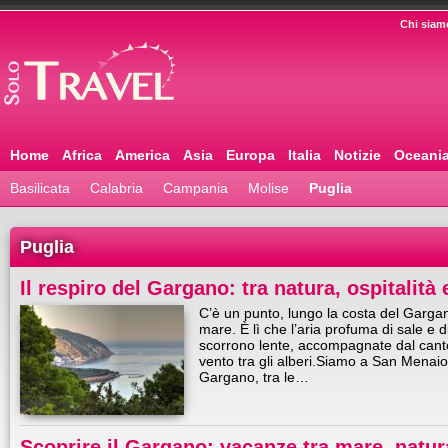
Chi siam
Home
Africa
America
Asia
Europa
Italia
Notizie
Oceani
Basilicata
Calabria
Campania
Molise
Puglia
Puglia
Il respiro del Gargano: tra natura, ospitalità 
C’è un punto, lungo la costa del Gargano,
mare. È lì che l’aria profuma di sale e d
scorrono lente, accompagnate dal canto 
vento tra gli alberi.Siamo a San Menaio
Gargano, tra le…
Scoprire il Gargano: vacanze tra mare, natur