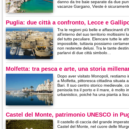
danno da tre baie separate da due punt
vacanze Gargano, Vieste è sicuramen
Puglia: due città a confronto, Lecce e Gallipo
Tra le regioni più belle e affascinanti d’
all’interno del suo territorio moltissimi l
del tutto peculiare. Elencare tutte le at
impossibile, tuttavia possiamo certame
non resterete delusi. Tra le tante destin
parlarvi di due città simbolo…
Molfetta: tra pesca e arte, una storia millena
Dopo aver visitato Monopoli, restiamo i
a Molfetta, pittoresca cittadina situata
Bari. Il suo centro storico medievale, c
penisola tra il porto e il mare, è molto 
urbanistico, poiché ha una pianta a lis
Castel del Monte, patrimonio UNESCO in Pug
Il castello di caccia del grande imperat
Castel del Monte, nel cuore delle Murge