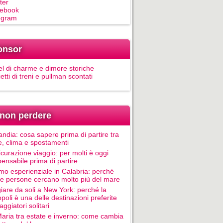
ter
ebook
egram
onsor
el di charme e dimore storiche
ietti di treni e pullman scontati
non perdere
andia: cosa sapere prima di partire tra
e, clima e spostamenti
icurazione viaggio: per molti è oggi
pensabile prima di partire
mo esperienziale in Calabria: perché
le persone cercano molto più del mare
iare da soli a New York: perché la
poli è una delle destinazioni preferite
aggiatori solitari
Maria tra estate e inverno: come cambia