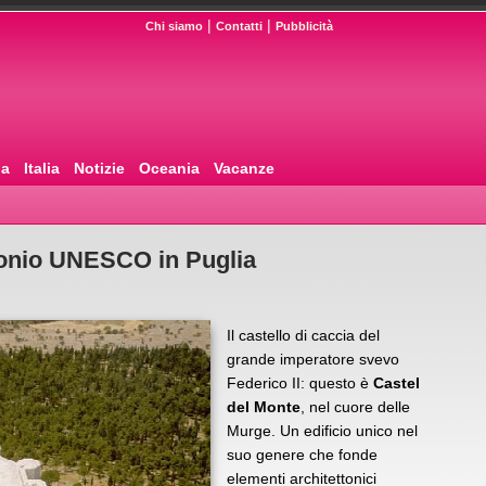
|
|
Chi siamo
Contatti
Pubblicità
pa
Italia
Notizie
Oceania
Vacanze
monio UNESCO in Puglia
Il castello di caccia del
grande imperatore svevo
Federico II: questo è
Castel
del Monte
, nel cuore delle
Murge. Un edificio unico nel
suo genere che fonde
elementi architettonici