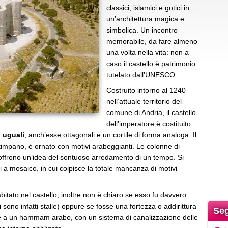
classici, islamici e gotici in
un’architettura magica e
simbolica. Un incontro
memorabile, da fare almeno
una volta nella vita: non a
caso il castello è patrimonio
tutelato dall’UNESCO.
Costruito intorno al 1240
nell’attuale territorio del
comune di Andria, il castello
dell’imperatore è costituito
i uguali
, anch’esse ottagonali e un cortile di forma analoga. Il
impano, è ornato con motivi arabeggianti. Le colonne di
offrono un’idea del sontuoso arredamento di un tempo. Si
 a mosaico, in cui colpisce la totale mancanza di motivi
itato nel castello; inoltre non è chiaro se esso fu davvero
 sono infatti stalle) oppure se fosse una fortezza o addirittura
Seg
le a un hammam arabo, con un sistema di canalizzazione delle