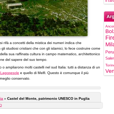
il ca
Arg
Anco
Bol
Fir
a si rifà a concetti della mistica dei numeri indica che
Mil
gli studiosi cristiani che con gli islamici, lo fece costruire come
Peru
ella sua raffinata cultura in campo matematico, architettonico
Sale
e del sapere del suo tempo.
Torin
 o ampliarono molti castelli nel sud Italia: tutti a distanza di un
Ven
 Lagopesole
e quello di Melfi. Questo è comunque il più
e meglio conservato.
ia
»
Castel del Monte, patrimonio UNESCO in Puglia
O