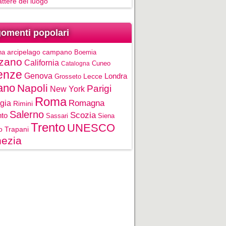
rattere del luogo
omenti popolari
na
arcipelago campano
Boemia
zano
California
Cuneo
Catalogna
enze
Genova
Londra
Grosseto
Lecce
ano
Napoli
Parigi
New York
Roma
gia
Romagna
Rimini
Salerno
Scozia
nto
Sassari
Siena
Trento
UNESCO
o
Trapani
ezia