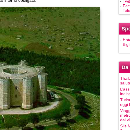
o interno obbligato.
-
Twit
-
Fac
-
Tel
Sp
-
Hot
-
Bigl
Da 
Thail
salut
L’ass
indis
Turis
oggi 
Viagg
metro
dai vi
Sils 