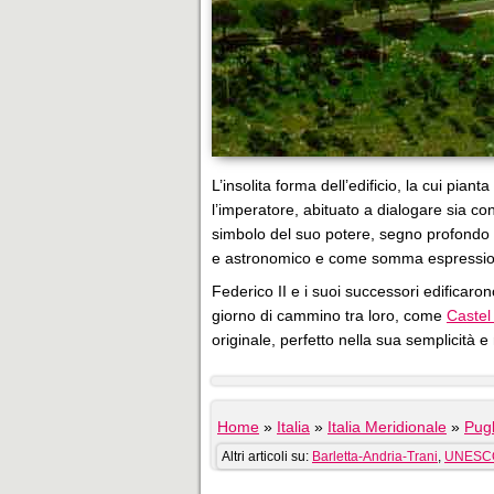
L’insolita forma dell’edificio, la cui piant
l’imperatore, abituato a dialogare sia con 
simbolo del suo potere, segno profondo d
e astronomico e come somma espression
Federico II e i suoi successori edificarono
giorno di cammino tra loro, come
Castel
originale, perfetto nella sua semplicità 
Home
»
Italia
»
Italia Meridionale
»
Pugl
Altri articoli su:
Barletta-Andria-Trani
,
UNESC