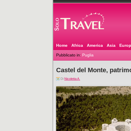
Home
Africa
America
Asia
Euro
Pubblicato in:
Puglia
Castel del Monte, patri
Di
Nicoletta A.