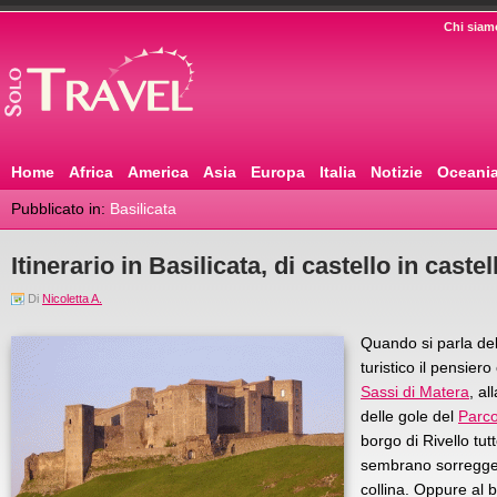
Chi siam
Home
Africa
America
Asia
Europa
Italia
Notizie
Oceani
Pubblicato in:
Basilicata
Itinerario in Basilicata, di castello in castel
Di
Nicoletta A.
Quando si parla dell
turistico il pensiero
Sassi di Matera
, al
delle gole del
Parco
borgo di Rivello tut
sembrano sorregger
collina. Oppure al 