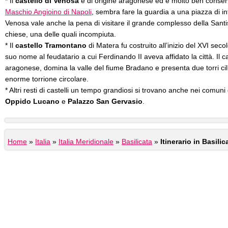
* Il
castello di Venosa
è di origine aragonese ed è molto ben conserva
Maschio Angioino di Napoli
, sembra fare la guardia a una piazza di i
Venosa vale anche la pena di visitare il grande complesso della Santi
chiese, una delle quali incompiuta.
* Il
castello Tramontano
di Matera fu costruito all’inizio del XVI sec
suo nome al feudatario a cui Ferdinando II aveva affidato la città. Il cas
aragonese, domina la valle del fiume Bradano e presenta due torri cili
enorme torrione circolare.
* Altri resti di castelli un tempo grandiosi si trovano anche nei comuni
Oppido Lucano
e
Palazzo San Gervasio
.
Home
»
Italia
»
Italia Meridionale
»
Basilicata
»
Itinerario in Basilic