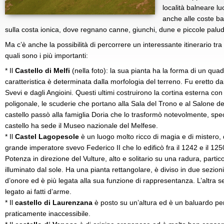
località balneare lu
anche alle coste b
sulla costa ionica, dove regnano canne, giunchi, dune e piccole palud
Ma c’è anche la possibilità di percorrere un interessante itinerario tra i
quali sono i più importanti:
* Il
Castello di Melfi
(nella foto): la sua pianta ha la forma di un quad
caratteristica è determinata dalla morfologia del terreno. Fu eretto d
Svevi e dagli Angioini. Questi ultimi costruirono la cortina esterna con
poligonale, le scuderie che portano alla Sala del Trono e al Salone deg
castello passò alla famiglia Doria che lo trasformò notevolmente, spe
castello ha sede il Museo nazionale del Melfese.
* Il
Castel Lagopesole
è un luogo molto ricco di magia e di mistero, q
grande imperatore svevo Federico II che lo edificò fra il 1242 e il 12
Potenza in direzione del Vulture, alto e solitario su una radura, part
illuminato dal sole. Ha una pianta rettangolare, è diviso in due sezioni:
d’onore ed è più legata alla sua funzione di rappresentanza. L’altra se
legato ai fatti d’arme.
* Il
castello di Laurenzana
è posto su un’altura ed è un baluardo perf
praticamente inaccessibile.