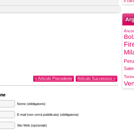
il ca
Arg
Anco
Bol
Fir
Mil
Peru
Sale
Torin
« Articolo Precedente
Articolo Successivo »
Ven
one
Nome (obbligatorio)
E-mail (non verrà pubblicata) (obbligatoria)
Sito Web (opzionale)