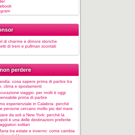
ter
ebook
egram
onsor
el di charme e dimore storiche
ietti di treni e pullman scontati
non perdere
andia: cosa sapere prima di partire tra
e, clima e spostamenti
icurazione viaggio: per molti è oggi
pensabile prima di partire
mo esperienziale in Calabria: perché
le persone cercano molto più del mare
iare da soli a New York: perché la
poli è una delle destinazioni preferite
aggiatori solitari
Maria tra estate e inverno: come cambia