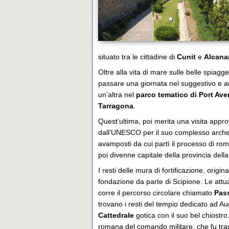
situato tra le cittadine di
Cunit
e
Alcana
Oltre alla vita di mare sulle belle spiagg
passare una giornata nel suggestivo e a
un’altra nel
parco tematico di Port Ave
Tarragona
.
Quest’ultima, poi merita una visita appro
dall’UNESCO per il suo complesso archeol
avamposti da cui partì il processo di rom
poi divenne capitale della provincia dell
I resti delle mura di fortificazione, orig
fondazione da parte di Scipione. Le attua
corre il percorso circolare chiamato
Pas
trovano i resti del tempio dedicato ad Au
Cattedrale
gotica con il suo bel chiostro.
romana del comando militare, che fu tras