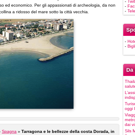
-
Twit
gioso ed economico. Per gli appassionati di archeologia, da non
-
Fac
-
Tel
ollina a ridosso del mare sotto la città vecchia.
Sp
-
Hot
-
Bigl
Da 
Thail
salut
L’ass
indis
Turis
oggi 
Viagg
metro
dai vi
Sils 
»
Spagna
»
Tarragona e le bellezze della costa Dorada, in