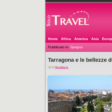
Home
Africa
America
Asia
Euro
Pubblicato in:
Spagna
Tarragona e le bellezze 
Di
Nicoletta A.