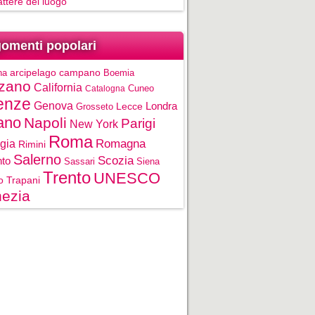
rattere del luogo
omenti popolari
na
arcipelago campano
Boemia
zano
California
Cuneo
Catalogna
enze
Genova
Londra
Grosseto
Lecce
ano
Napoli
Parigi
New York
Roma
gia
Romagna
Rimini
Salerno
Scozia
nto
Sassari
Siena
Trento
UNESCO
o
Trapani
ezia