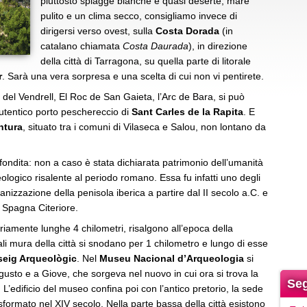
piuttosto spiagge bianche e quasi deserte, mare
pulito e un clima secco, consigliamo invece di
dirigersi verso ovest, sulla
Costa Dorada
(in
catalano chiamata
Costa Daurada
), in direzione
della città di Tarragona, su quella parte di litorale
r
. Sarà una vera sorpresa e una scelta di cui non vi pentirete.
e del Vendrell, El Roc de San Gaieta, l’Arc de Bara, si può
utentico porto peschereccio di
Sant Carles de la Rapita
. E
ntura
, situato tra i comuni di Vilaseca e Salou, non lontano da
fondita: non a caso è stata dichiarata patrimonio dell’umanità
ogico risalente al periodo romano. Essa fu infatti uno degli
anizzazione della penisola iberica a partire dal II secolo a.C. e
a Spagna Citeriore.
inariamente lunghe 4 chilometri, risalgono all’epoca della
li mura della città si snodano per 1 chilometro e lungo di esse
seig Arqueològic
. Nel
Museu Nacional d’Arqueologia
si
gusto e a Giove, che sorgeva nel nuovo in cui ora si trova la
Seg
 L’edificio del museo confina poi con l’antico pretorio, la sede
formato nel XIV secolo. Nella parte bassa della città esistono