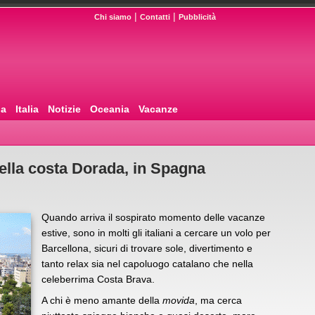
|
|
Chi siamo
Contatti
Pubblicità
pa
Italia
Notizie
Oceania
Vacanze
della costa Dorada, in Spagna
Quando arriva il sospirato momento delle vacanze
estive, sono in molti gli italiani a cercare un volo per
Barcellona, sicuri di trovare sole, divertimento e
tanto relax sia nel capoluogo catalano che nella
celeberrima Costa Brava.
A chi è meno amante della
movida
, ma cerca