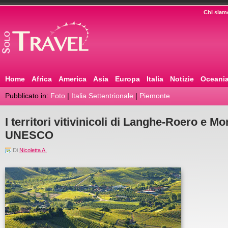
Chi siam
Home
Africa
America
Asia
Europa
Italia
Notizie
Oceani
Pubblicato in:
Foto
|
Italia Settentrionale
|
Piemonte
I territori vitivinicoli di Langhe-Roero e M
UNESCO
Di
Nicoletta A.