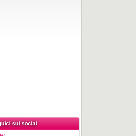
uici sui social
ter