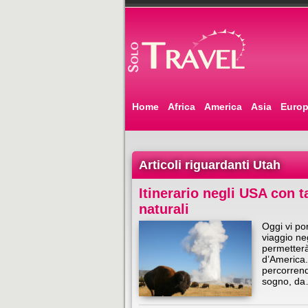
Home
Africa
America
Asia
Euro
Articoli riguardanti Utah
Itinerario negli USA con t
naturali
Oggi vi po
viaggio neg
permetterà
d’America.
percorrend
sogno, d