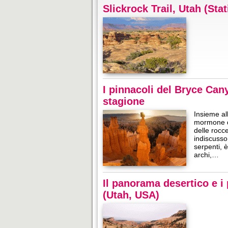
Slickrock Trail, Utah (Stat
I pinnacoli del Bryce Can
stagione
Insieme all
mormone de
delle rocc
indiscusso 
serpenti, 
archi,…
Il panorama desertico e i
(Utah, USA)