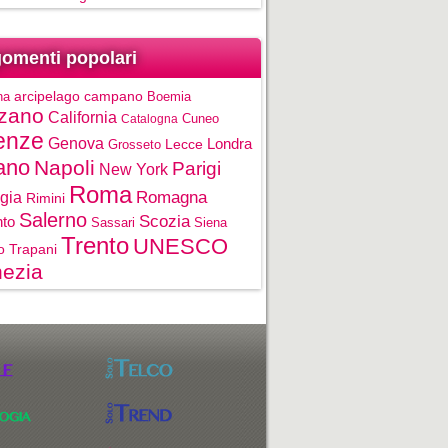
omenti popolari
na
arcipelago campano
Boemia
zano
California
Cuneo
Catalogna
enze
Genova
Londra
Grosseto
Lecce
ano
Napoli
Parigi
New York
Roma
gia
Romagna
Rimini
Salerno
Scozia
nto
Sassari
Siena
Trento
UNESCO
o
Trapani
ezia