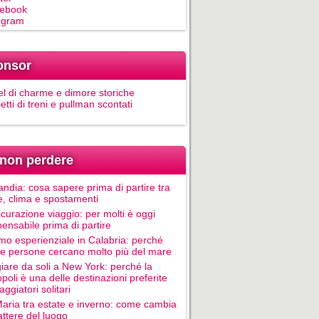
ebook
egram
onsor
el di charme e dimore storiche
ietti di treni e pullman scontati
non perdere
andia: cosa sapere prima di partire tra
e, clima e spostamenti
icurazione viaggio: per molti è oggi
pensabile prima di partire
mo esperienziale in Calabria: perché
le persone cercano molto più del mare
iare da soli a New York: perché la
poli è una delle destinazioni preferite
aggiatori solitari
Maria tra estate e inverno: come cambia
rattere del luogo