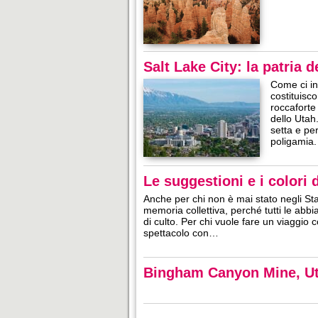
Salt Lake City: la patria 
Come ci in
costituisc
roccaforte 
dello Utah
setta e pe
poligamia
Le suggestioni e i colori
Anche per chi non è mai stato negli Sta
memoria collettiva, perché tutti le abbi
di culto. Per chi vuole fare un viaggio 
spettacolo con…
Bingham Canyon Mine, U