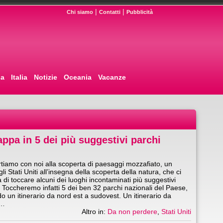
|
|
Chi siamo
Contatti
Pubblicità
pa
Italia
Notizie
Oceania
Vacanze
appa in 5 dei più suggestivi parchi
rtiamo con noi alla scoperta di paesaggi mozzafiato, un
li Stati Uniti all’insegna della scoperta della natura, che ci
 di toccare alcuni dei luoghi incontaminati più suggestivi
 Toccheremo infatti 5 dei ben 32 parchi nazionali del Paese,
o un itinerario da nord est a sudovest. Un itinerario da
a…
Altro in:
Da non perdere
,
Stati Uniti