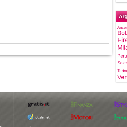
Arg
Anco
Bol
Fir
Mil
Peru
Sale
Torin
Ven