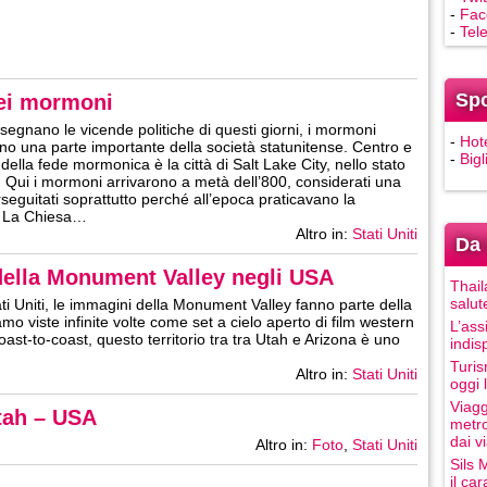
-
Fac
-
Tel
Sp
dei mormoni
segnano le vicende politiche di questi giorni, i mormoni
-
Hot
ono una parte importante della società statunitense. Centro e
-
Bigl
della fede mormonica è la città di Salt Lake City, nello stato
. Qui i mormoni arrivarono a metà dell’800, considerati una
rseguitati soprattutto perché all’epoca praticavano la
. La Chiesa…
Altro in:
Stati Uniti
Da 
 della Monument Valley negli USA
Thail
salut
ti Uniti, le immagini della Monument Valley fanno parte della
amo viste infinite volte come set a cielo aperto di film western
L’ass
coast-to-coast, questo territorio tra tra Utah e Arizona è uno
indis
Turis
Altro in:
Stati Uniti
oggi 
Viagg
tah – USA
metro
dai vi
Altro in:
Foto
,
Stati Uniti
Sils 
il ca