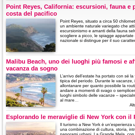
Point Reyes, California: escursioni, fauna e 
costa del pacifico
Point Reyes, situato a circa 50 chilomet
un ambiente naturale variegato che atti
escursionismo e amanti della fauna sel
scogliere a picco, le spiagge appartate
nazionale si distingue per il suo caratt
Malibu Beach, uno dei luoghi più famosi e af
vacanza da sogno
L’arrivo dell’estate ha portato con sé la
tipica del periodo. Durante le vacanze, 
allontanare per quanto possibile la rout
andare a momenti di svago o sempliceme
luoghi simbolo delle vacanze – special
al mare…
Alt
Esplorando le meraviglie di New York con il 
Il turismo a New York è un’esperienza u
una combinazione di cultura, storia, intr
panorami urbani. La Grande Mela, con i 