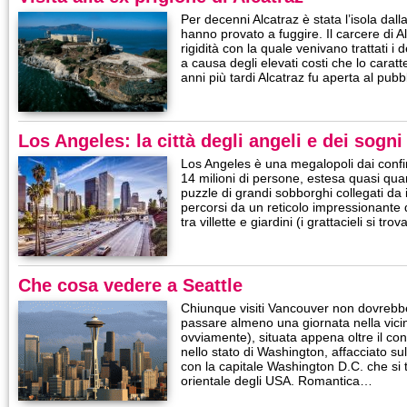
Per decenni Alcatraz è stata l’isola dall
hanno provato a fuggire. Il carcere di 
rigidità con la quale venivano trattati i
a causa degli elevati costi che lo carat
anni più tardi Alcatraz fu aperta al pubb
Los Angeles: la città degli angeli e dei sogni
Los Angeles è una megalopoli dai confin
14 milioni di persone, estesa quasi qu
puzzle di grandi sobborghi collegati da i
percorsi da un reticolo impressionante d
tra villette e giardini (i grattacieli si t
Che cosa vedere a Seattle
Chiunque visiti Vancouver non dovrebbe
passare almeno una giornata nella vicin
ovviamente), situata appena oltre il con
nello stato di Washington, affacciato s
con la capitale Washington D.C. che si 
orientale degli USA. Romantica…