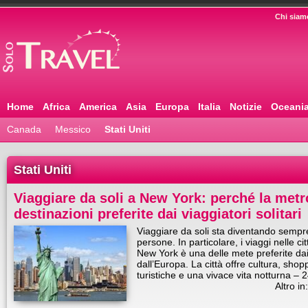
Chi siam
Home
Africa
America
Asia
Europa
Italia
Notizie
Oceani
Canada
Messico
Stati Uniti
Stati Uniti
Viaggiare da soli a New York: perché la metr
destinazioni preferite dai viaggiatori solitari
Viaggiare da soli sta diventando sempre
persone. In particolare, i viaggi nelle c
New York è una delle mete preferite dai 
dall’Europa. La città offre cultura, shop
turistiche e una vivace vita notturna – 
Altro in