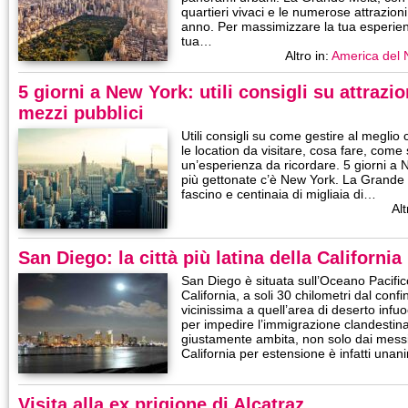
quartieri vivaci e le numerose attrazioni, 
anno. Per massimizzare la tua esperie
tua…
Altro in:
America del 
5 giorni a New York: utili consigli su attrazio
mezzi pubblici
Utili consigli su come gestire al meglio
le location da visitare, cosa fare, com
un’esperienza da ricordare. 5 giorni a 
più gettonate c’è New York. La Grande 
fascino e centinaia di migliaia di…
Alt
San Diego: la città più latina della California
San Diego è situata sull’Oceano Pacific
California, a soli 30 chilometri dal conf
vicinissima a quell’area di deserto inf
per impedire l’immigrazione clandesti
giustamente ambita, non solo dai messi
California per estensione è infatti un
Visita alla ex prigione di Alcatraz