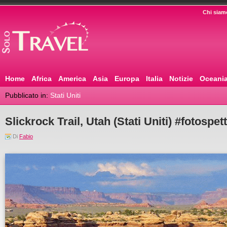
Chi siam
Home
Africa
America
Asia
Europa
Italia
Notizie
Oceani
Pubblicato in:
Stati Uniti
Slickrock Trail, Utah (Stati Uniti) #fotospet
Di
Fabio