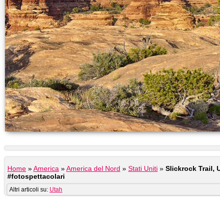
Home
»
America
»
America del Nord
»
Stati Uniti
»
Slickrock Trail, 
#fotospettacolari
Altri articoli su:
Utah