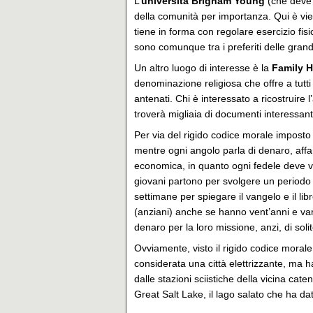
L’
università Brigham Young
(che deve 
della comunità per importanza. Qui è vietat
tiene in forma con regolare esercizio fis
sono comunque tra i preferiti delle gran
Un altro luogo di interesse è la
Family H
denominazione religiosa che offre a tutti 
antenati. Chi è interessato a ricostruire
troverà migliaia di documenti interessant
Per via del rigido codice morale imposto d
mentre ogni angolo parla di denaro, aff
economica, in quanto ogni fedele deve ve
giovani partono per svolgere un periodo
settimane per spiegare il vangelo e il lib
(anziani) anche se hanno vent’anni e van
denaro per la loro missione, anzi, di solit
Ovviamente, visto il rigido codice morale
considerata una città elettrizzante, ma ha 
dalle stazioni sciistiche della vicina ca
Great Salt Lake, il lago salato che ha dato