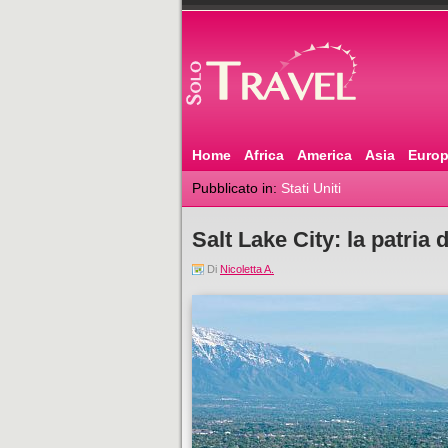
Home
Africa
America
Asia
Euro
Pubblicato in:
Stati Uniti
Salt Lake City: la patria
Di
Nicoletta A.