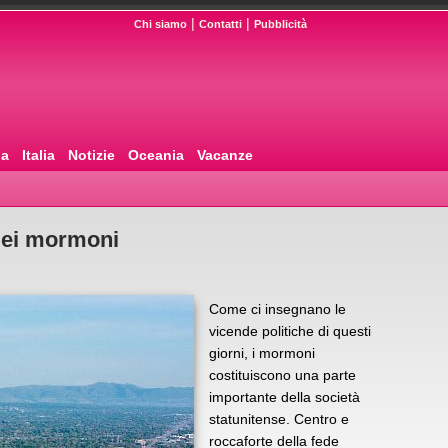
|
|
Chi siamo
Contatti
Pubblicità
pa
Italia
Notizie
Oceania
Vacanze
 dei mormoni
Come ci insegnano le
vicende politiche di questi
giorni, i mormoni
costituiscono una parte
importante della società
statunitense. Centro e
roccaforte della fede