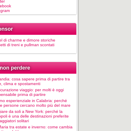
ter
ebook
egram
onsor
el di charme e dimore storiche
ietti di treni e pullman scontati
non perdere
andia: cosa sapere prima di partire tra
e, clima e spostamenti
icurazione viaggio: per molti è oggi
pensabile prima di partire
mo esperienziale in Calabria: perché
le persone cercano molto più del mare
iare da soli a New York: perché la
poli è una delle destinazioni preferite
aggiatori solitari
Maria tra estate e inverno: come cambia