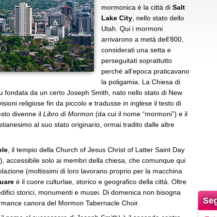
mormonica è la città di
Salt
Lake City
, nello stato dello
Utah. Qui i mormoni
arrivarono a metà dell’800,
considerati una setta e
perseguitati soprattutto
perché all’epoca praticavano
la poligamia. La Chiesa di
 fu fondata da un certo Joseph Smith, nato nello stato di New
sioni religiose fin da piccolo e tradusse in inglese il testo di
esto divenne il
Libro di Mormon
(da cui il nome “mormoni”) e il
stianesimo al suo stato originario, ormai tradito dalle altre
le
, il tempio della Church of Jesus Christ of Latter Saint Day
), accessibile solo ai membri della chiesa, che comunque qui
olazione (moltissimi di loro lavorano proprio per la macchina
uare
è il cuore culturlae, storico e geografico della città. Oltre
o edifici storici, monumenti e musei. Di domenica non bisogna
Seg
rformance canora del Mormon Tabernacle Choir.