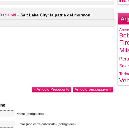
il ca
Stati Uniti
»
Salt Lake City: la patria dei mormoni
Arg
Anco
Bol
Fir
Mil
Peru
Sale
Torin
Ven
« Articolo Precedente
Articolo Successivo »
one
Nome (obbligatorio)
E-mail (non verrà pubblicata) (obbligatoria)