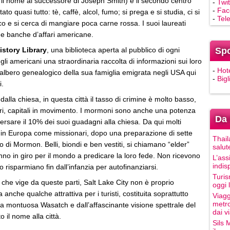
il nome al successore di Joseph Smith) è il secondo centro
-
Twit
-
Fac
o quasi tutto: tè, caffè, alcol, fumo; si prega e si studia, ci si
-
Tel
ico e si cerca di mangiare poca carne rossa. I suoi laureati
de banche d’affari americane.
istory Library
, una biblioteca aperta al pubblico di ogni
Sp
gli americani una straordinaria raccolta di informazioni sui loro
-
Hot
 l’albero genealogico della sua famiglia emigrata negli USA qui
-
Bigl
i.
alla chiesa, in questa città il tasso di crimine è molto basso,
ari, capitali in movimento. I mormoni sono anche una potenza
Da 
rsare il 10% dei suoi guadagni alla chiesa. Da qui molti
 in Europa come missionari, dopo una preparazione di sette
Thail
ro di Mormon. Belli, biondi e ben vestiti, si chiamano “elder”
salut
no in giro per il mondo a predicare la loro fede. Non ricevono
L’ass
indis
o risparmiano fin dall’infanzia per autofinanziarsi.
Turis
 che vige da queste parti, Salt Lake City non è proprio
oggi 
anche qualche attrattiva per i turisti, costituita soprattutto
Viagg
metro
tena montuosa Wasatch e dall’affascinante visione spettrale del
dai vi
 il nome alla città.
Sils 