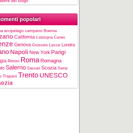
rattere del luogo
omenti popolari
na
arcipelago campano
Boemia
zano
California
Cuneo
Catalogna
enze
Genova
Londra
Grosseto
Lecce
ano
Napoli
Parigi
New York
Roma
gia
Romagna
Rimini
Salerno
Scozia
nto
Sassari
Siena
Trento
UNESCO
o
Trapani
ezia