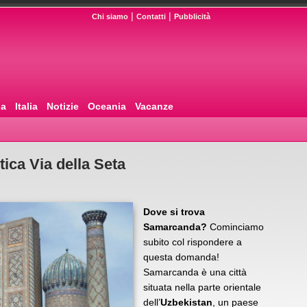
|
|
Chi siamo
Contatti
Pubblicità
pa
Italia
Notizie
Oceania
Vacanze
ica Via della Seta
Dove si trova
Samarcanda?
Cominciamo
subito col rispondere a
questa domanda!
Samarcanda è una città
situata nella parte orientale
dell’
Uzbekistan
, un paese