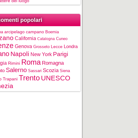
rattere del luogo
omenti popolari
na
arcipelago campano
Boemia
zano
California
Cuneo
Catalogna
enze
Genova
Londra
Grosseto
Lecce
ano
Napoli
Parigi
New York
Roma
gia
Romagna
Rimini
Salerno
Scozia
nto
Sassari
Siena
Trento
UNESCO
o
Trapani
ezia