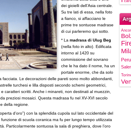
il ca
dei gioielli dell’Asia centrale.
Su tre lati di essa, nella foto
a fianco, si affacciano le
Arg
prime tre sontuose madrase
Anco
di cui parleremo qui sotto.
Bol
* La
madrasa di Ulug Beg
Fir
(nella foto in alto). Edificata
Mil
intorno al 1420 su
commissione del sovrano
Peru
che le ha dato il nome, ha un
Sale
portale enorme, che da solo
Torin
la facciata. Le decorazioni delle pareti sono molto abbondanti,
Ven
strelle turchesi e lilla disposti secondo schemi geometrici,
 e caratteri scritti. Anche i minareti, non destinati al muezzin,
 da preziosi mosaici. Questa madrasa fu nel XV-XVI secolo
e della regione.
coperta d’oro”) con la splendida cupola sul lato occidentale del
la funzione di scuola coranica ma fu per lungo tempo utilizzata
à. Particolarmente sontuosa la sala di preghiera, dove l’oro