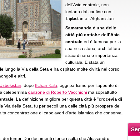
dell’Asia centrale, non
lontano dal confine con il
Tajikistan e l’Afghanistan.
Samarcanda è una delle
città più antiche dell’Asia
centrale
ed è famosa per la
sua ricca storia, architettura
straordinaria e importanza
culturale. È stata un
 lungo la Via della Seta e ha ospitato molte civiltà nel corso
ongoli e altri.
Uzbekistan
: dopo
Itchan Kala
, oggi parliamo per l’appunto di
ella celeberrima
canzone di Roberto Vecchioni
ma soprattutto
entrale
. La definizione migliore per questa città è “
crocevia di
ulla Via della Seta, fu per secoli una delle città più prospere del
lta concentrazione di capolavori d’arte islamica che conserva.
Seg
e dei tempi. Dai documenti storici risulta che Alessandro