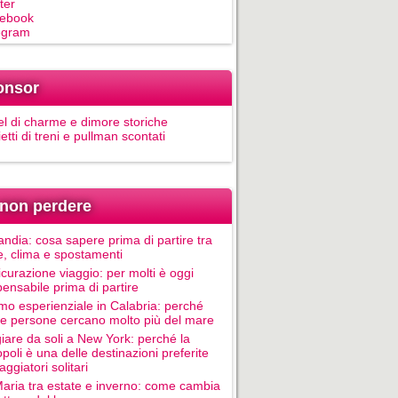
ter
ebook
egram
onsor
el di charme e dimore storiche
ietti di treni e pullman scontati
non perdere
andia: cosa sapere prima di partire tra
e, clima e spostamenti
icurazione viaggio: per molti è oggi
pensabile prima di partire
mo esperienziale in Calabria: perché
le persone cercano molto più del mare
iare da soli a New York: perché la
poli è una delle destinazioni preferite
aggiatori solitari
Maria tra estate e inverno: come cambia