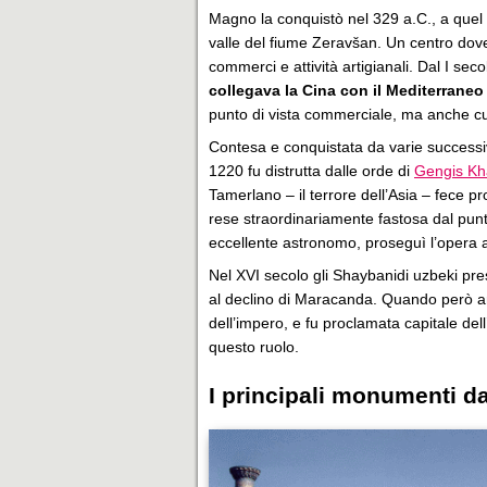
Magno la conquistò nel 329 a.C., a quel
valle del fiume Zeravšan. Un centro dov
commerci e attività artigianali. Dal I seco
collegava la Cina con il Mediterrane
punto di vista commerciale, ma anche cu
Contesa e conquistata da varie successive
1220 fu distrutta dalle orde di
Gengis K
Tamerlano – il terrore dell’Asia – fece p
rese straordinariamente fastosa dal punto
eccellente astronomo, proseguì l’opera ar
Nel XVI secolo gli Shaybanidi uzbeki pres
al declino di Maracanda. Quando però arriv
dell’impero, e fu proclamata capitale dell
questo ruolo.
I principali monumenti d