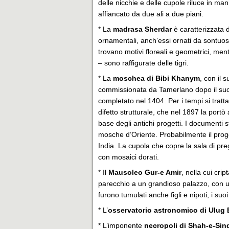
delle nicchie e delle cupole riluce in ma
affiancato da due ali a due piani.
* La
madrasa Sherdar
è caratterizzata 
ornamentali, anch’essi ornati da sontuosi 
trovano motivi floreali e geometrici, mentr
– sono raffigurate delle tigri.
* La
moschea di Bibi Khanym
, con il 
commissionata da Tamerlano dopo il succ
completato nel 1404. Per i tempi si tra
difetto strutturale, che nel 1897 la portò
base degli antichi progetti. I documenti 
mosche d’Oriente. Probabilmente il progett
India. La cupola che copre la sala di pr
con mosaici dorati.
* Il
Mausoleo Gur-e Amir
, nella cui cri
parecchio a un grandioso palazzo, con u
furono tumulati anche figli e nipoti, i suo
* L’
osservatorio astronomico di Ulug
* L’imponente
necropoli di Shah-e-Sin