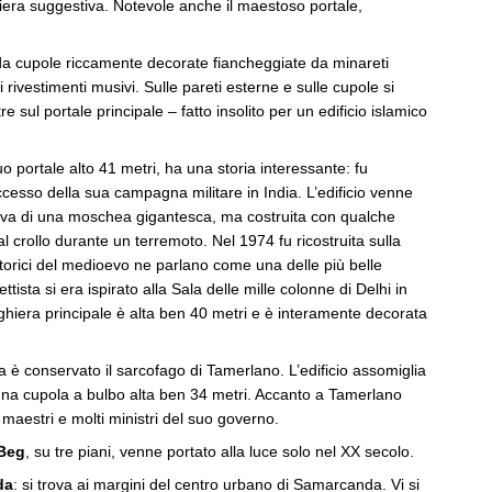
niera suggestiva. Notevole anche il maestoso portale,
da cupole riccamente decorate fiancheggiate da minareti
rivestimenti musivi. Sulle pareti esterne e sulle cupole si
e sul portale principale – fatto insolito per un edificio islamico
suo portale alto 41 metri, ha una storia interessante: fu
esso della sua campagna militare in India. L’edificio venne
ttava di una moschea gigantesca, ma costruita con qualche
 al crollo durante un terremoto. Nel 1974 fu ricostruita sulla
storici del medioevo ne parlano come una delle più belle
ista si era ispirato alla Sala delle mille colonne di Delhi in
eghiera principale è alta ben 40 metri e è interamente decorata
pta è conservato il sarcofago di Tamerlano. L’edificio assomiglia
na cupola a bulbo alta ben 34 metri. Accanto a Tamerlano
i maestri e molti ministri del suo governo.
 Beg
, su tre piani, venne portato alla luce solo nel XX secolo.
da
: si trova ai margini del centro urbano di Samarcanda. Vi si