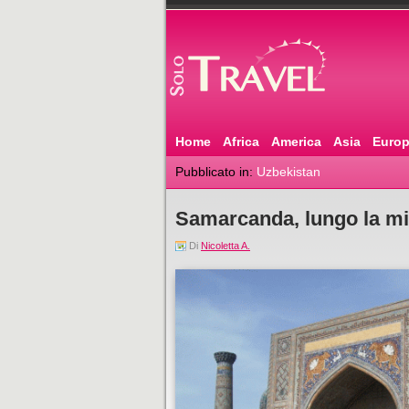
Home
Africa
America
Asia
Euro
Pubblicato in:
Uzbekistan
Samarcanda, lungo la mit
Di
Nicoletta A.