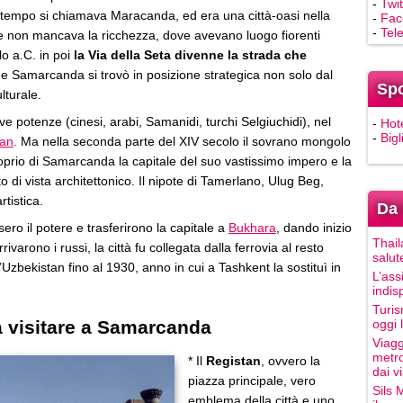
-
Twit
 tempo si chiamava Maracanda, ed era una città-oasi nella
-
Fac
-
Tel
e non mancava la ricchezza, dove avevano luogo fiorenti
lo a.C. in poi
la Via della Seta divenne la strada che
o
e Samarcanda si trovò in posizione strategica non solo dal
Sp
lturale.
 potenze (cinesi, arabi, Samanidi, turchi Selgiuchidi), nel
-
Hot
-
Bigl
han
. Ma nella seconda parte del XIV secolo il sovrano mongolo
roprio di Samarcanda la capitale del suo vastissimo impero e la
 di vista architettonico. Il nipote di Tamerlano, Ulug Beg,
tistica.
Da 
ero il potere e trasferirono la capitale a
Bukhara
, dando inizio
Thail
arono i russi, la città fu collegata dalla ferrovia al resto
salut
’Uzbekistan fino al 1930, anno in cui a Tashkent la sostituì in
L’ass
indis
Turis
a visitare a Samarcanda
oggi 
Viagg
metro
* Il
Registan
, ovvero la
dai vi
piazza principale, vero
Sils 
emblema della città e uno