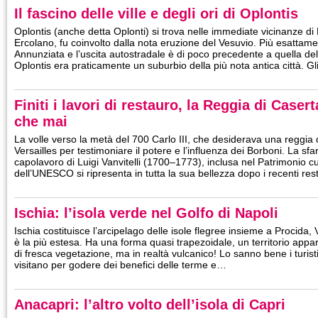
Il fascino delle ville e degli ori di Oplontis
Oplontis (anche detta Oplonti) si trova nelle immediate vicinanze 
Ercolano, fu coinvolto dalla nota eruzione del Vesuvio. Più esattament
Annunziata e l’uscita autostradale è di poco precedente a quella dell
Oplontis era praticamente un suburbio della più nota antica città. G
Finiti i lavori di restauro, la Reggia di Caser
che mai
La volle verso la metà del 700 Carlo III, che desiderava una reggia 
Versailles per testimoniare il potere e l’influenza dei Borboni. La s
capolavoro di Luigi Vanvitelli (1700–1773), inclusa nel Patrimonio cu
dell’UNESCO si ripresenta in tutta la sua bellezza dopo i recenti res
Ischia: l’isola verde nel Golfo di Napoli
Ischia costituisce l’arcipelago delle isole flegree insieme a Procida,
è la più estesa. Ha una forma quasi trapezoidale, un territorio ap
di fresca vegetazione, ma in realtà vulcanico! Lo sanno bene i turist
visitano per godere dei benefici delle terme e…
Anacapri: l’altro volto dell’isola di Capri