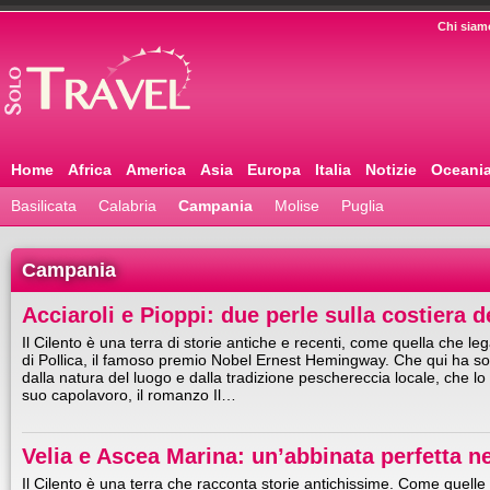
Chi siam
Home
Africa
America
Asia
Europa
Italia
Notizie
Oceani
Basilicata
Calabria
Campania
Molise
Puglia
Campania
Acciaroli e Pioppi: due perle sulla costiera d
Il Cilento è una terra di storie antiche e recenti, come quella che leg
di Pollica, il famoso premio Nobel Ernest Hemingway. Che qui ha sog
dalla natura del luogo e dalla tradizione peschereccia locale, che lo
suo capolavoro, il romanzo Il…
Velia e Ascea Marina: un’abbinata perfetta ne
Il Cilento è una terra che racconta storie antichissime. Come quelle 