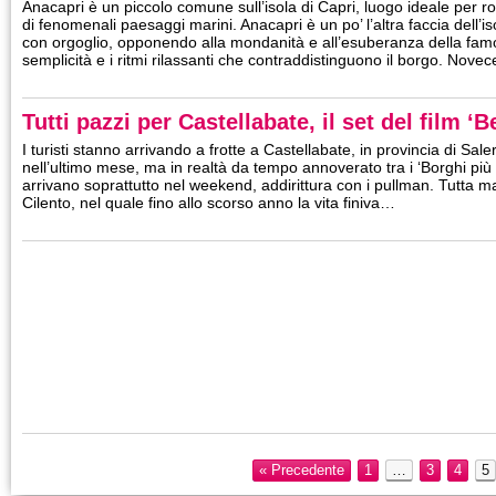
Anacapri è un piccolo comune sull’isola di Capri, luogo ideale per
di fenomenali paesaggi marini. Anacapri è un po’ l’altra faccia dell’iso
con orgoglio, opponendo alla mondanità e all’esuberanza della fam
semplicità e i ritmi rilassanti che contraddistinguono il borgo. Nov
Tutti pazzi per Castellabate, il set del film ‘
I turisti stanno arrivando a frotte a Castellabate, in provincia di Sa
nell’ultimo mese, ma in realtà da tempo annoverato tra i ‘Borghi più bell
arrivano soprattutto nel weekend, addirittura con i pullman. Tutta ma
Cilento, nel quale fino allo scorso anno la vita finiva…
« Precedente
1
…
3
4
5