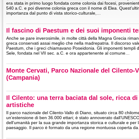
era stata in primo luogo fondata come colonia dai focesi, provenienti
540 a.C. e poi divenne colonia greca con il nome di Elea. Quest’ult
importanza dal punto di vista storico-culturale,…
Il fascino di Paestum e dei suoi imponenti te
Anche se pare inverosimile, in molte città della Magna Grecia riman
greca conservati assai meglio che nella madrepatria. Il discorso vale
Paestum, che i greci chiamavano Poseidonia. Gli imponenti templi di 
Sele, fondata nel VII sec. a.C. e ora appartenente al comune…
Monte Cervati, Parco Nazionale del Cilento-V
(Campania)
Il Cilento: una terra baciata dal sole, ricca di
artistiche
Il parco nazionale del Cilento-Vallo di Diano, situato circa 80 chilom
un’estensione di ben 36.000 ettari; è stato annoverato dall’UNESCO 
dell’umanità per la sua grande importanza storica e culturale e per l
paesaggio. Il parco è formato da una regione montuosa coperta d