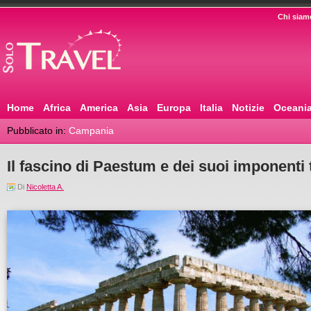
Chi siam
Home
Africa
America
Asia
Europa
Italia
Notizie
Oceani
Pubblicato in:
Campania
Il fascino di Paestum e dei suoi imponenti 
Di
Nicoletta A.