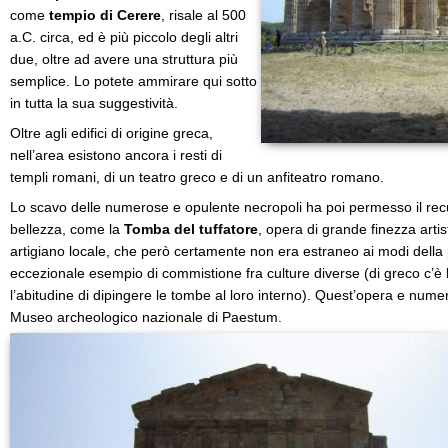
come
tempio di Cerere
, risale al 500
a.C. circa, ed è più piccolo degli altri
due, oltre ad avere una struttura più
semplice. Lo potete ammirare qui sotto
in tutta la sua suggestività.
Oltre agli edifici di origine greca,
nell’area esistono ancora i resti di
templi romani, di un teatro greco e di un anfiteatro romano.
Lo scavo delle numerose e opulente necropoli ha poi permesso il recu
bellezza, come la
Tomba del tuffatore
, opera di grande finezza artis
artigiano locale, che però certamente non era estraneo ai modi della pitt
eccezionale esempio di commistione fra culture diverse (di greco c’è l’
l’abitudine di dipingere le tombe al loro interno). Quest’opera e numero
Museo archeologico nazionale di Paestum.