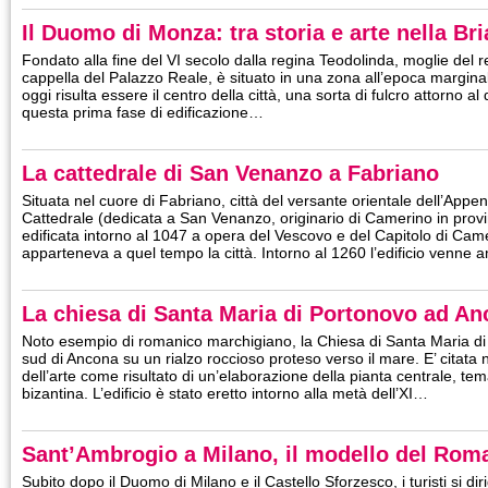
Il Duomo di Monza: tra storia e arte nella Br
Fondato alla fine del VI secolo dalla regina Teodolinda, moglie del 
cappella del Palazzo Reale, è situato in una zona all’epoca margin
oggi risulta essere il centro della città, una sorta di fulcro attorno al
questa prima fase di edificazione…
La cattedrale di San Venanzo a Fabriano
Situata nel cuore di Fabriano, città del versante orientale dell’App
Cattedrale (dedicata a San Venanzo, originario di Camerino in provi
edificata intorno al 1047 a opera del Vescovo e del Capitolo di Camer
apparteneva a quel tempo la città. Intorno al 1260 l’edificio venne
La chiesa di Santa Maria di Portonovo ad A
Noto esempio di romanico marchigiano, la Chiesa di Santa Maria di
sud di Ancona su un rialzo roccioso proteso verso il mare. E’ citata n
dell’arte come risultato di un’elaborazione della pianta centrale, tema
bizantina. L’edificio è stato eretto intorno alla metà dell’XI…
Sant’Ambrogio a Milano, il modello del Ro
Subito dopo il Duomo di Milano e il Castello Sforzesco, i turisti si di