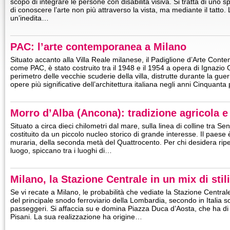
scopo di integrare le persone con disabilità visiva. Si tratta di uno 
di conoscere l’arte non più attraverso la vista, ma mediante il tatto.
un’inedita…
PAC: l’arte contemporanea a Milano
Situato accanto alla Villa Reale milanese, il Padiglione d’Arte Con
come PAC, è stato costruito tra il 1948 e il 1954 a opera di Ignazio G
perimetro delle vecchie scuderie della villa, distrutte durante la guerr
opere più significative dell’architettura italiana negli anni Cinquanta
Morro d’Alba (Ancona): tradizione agricola e
Situato a circa dieci chilometri dal mare, sulla linea di colline tra Se
costituito da un piccolo nucleo storico di grande interesse. Il paese 
muraria, della seconda metà del Quattrocento. Per chi desidera riperc
luogo, spiccano tra i luoghi di…
Milano, la Stazione Centrale in un mix di stili
Se vi recate a Milano, le probabilità che vediate la Stazione Centrale 
del principale snodo ferroviario della Lombardia, secondo in Italia 
passeggeri. Si affaccia su e domina Piazza Duca d’Aosta, che ha di f
Pisani. La sua realizzazione ha origine…