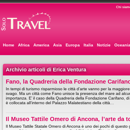
Chi siam
Home
Africa
America
Asia
Europa
Italia
Notizie
Oceani
Archivio articoli di Erica Ventura
Fano, la Quadreria della Fondazione Carifan
In tempi di turismo risparmioso le città d’arte vanno per la maggiore
svago. Ma un città come Fano unisce la presenza del mare ad alcune
importanza. E’ il caso della Quadreria della Fondazione Carifano, di
è collocata all’interno del Palazzo Malatestiano della città…
Il Museo Tattile Omero di Ancona, l’arte da t
Il Museo Tattile Statale Omero di Ancona è uno dei pochi di questo