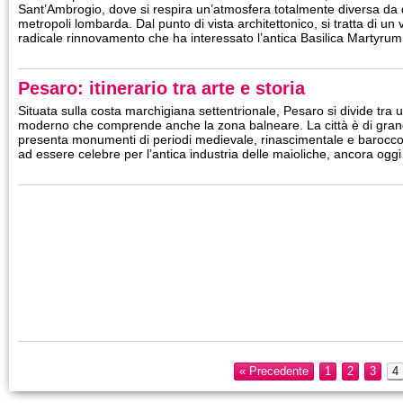
Sant’Ambrogio, dove si respira un’atmosfera totalmente diversa da qu
metropoli lombarda. Dal punto di vista architettonico, si tratta di un ve
radicale rinnovamento che ha interessato l’antica Basilica Martyr
Pesaro: itinerario tra arte e storia
Situata sulla costa marchigiana settentrionale, Pesaro si divide tra 
moderno che comprende anche la zona balneare. La città è di grande
presenta monumenti di periodi medievale, rinascimentale e barocco e
ad essere celebre per l’antica industria delle maioliche, ancora ogg
« Precedente
1
2
3
4