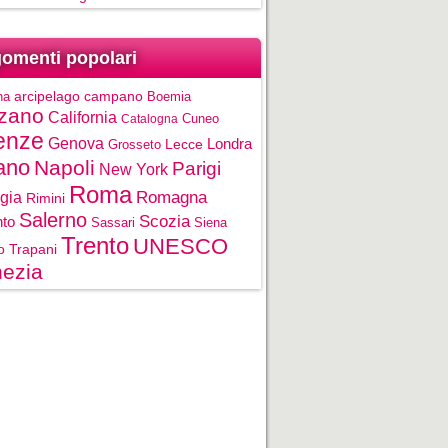
omenti popolari
na
arcipelago campano
Boemia
zano
California
Cuneo
Catalogna
enze
Genova
Londra
Grosseto
Lecce
ano
Napoli
Parigi
New York
Roma
gia
Romagna
Rimini
Salerno
Scozia
nto
Sassari
Siena
Trento
UNESCO
o
Trapani
ezia