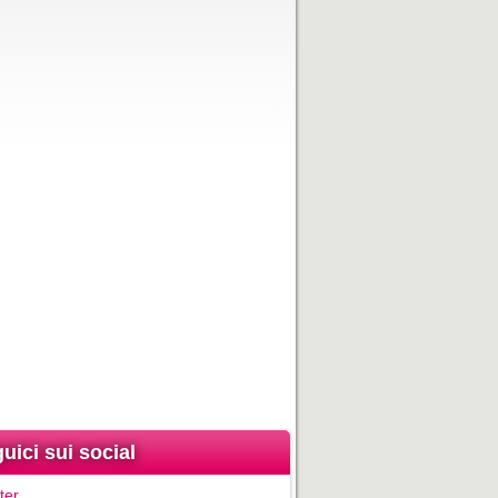
uici sui social
ter