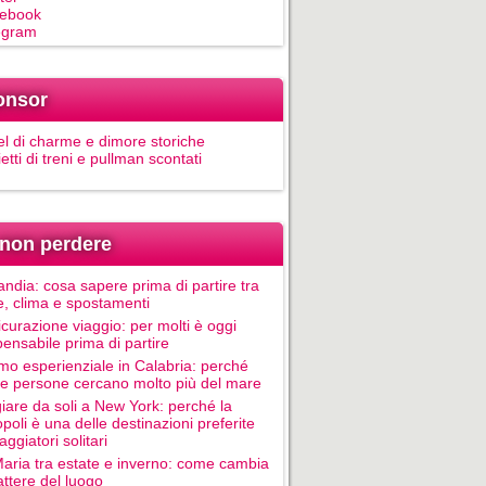
ebook
egram
onsor
el di charme e dimore storiche
ietti di treni e pullman scontati
non perdere
andia: cosa sapere prima di partire tra
e, clima e spostamenti
icurazione viaggio: per molti è oggi
pensabile prima di partire
mo esperienziale in Calabria: perché
le persone cercano molto più del mare
iare da soli a New York: perché la
poli è una delle destinazioni preferite
aggiatori solitari
Maria tra estate e inverno: come cambia
rattere del luogo