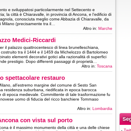
nto e sviluppatosi particolarmente nel Settecento e
 la città è Chiaravalle, in provincia di Ancona, e l’edificio di
stagnola, conosciuta meglio come Abbazia di Chiaravalle, da
i Milano (precisamente tra il…
Altro in:
Marche
azzo Medici-Riccardi
per il palazzo quattrocentesco di linea brunelleschiana,
 costruito tra il 1444 e il 1459 da Michelozzo di Bartolomeo
nato elementi decorativi gotici alla razionalità di superfici
nde prestigio. Dopo differenti passaggi di proprietà…
Altro in:
Toscana
no spettacolare restauro
i Milano, all’estremo margine del comune di Sesto San
osa residenza suburbana, riedificata in epoca barocca
e di epoca medievale. Committente di tale trasformazione fu
 genovese uomo di fiducia del ricco banchiere Tommaso
Altro in:
Lombardia
Seg
Ancona con vista sul porto
cona è il massimo monumento della città e una delle chiese
-
Twit