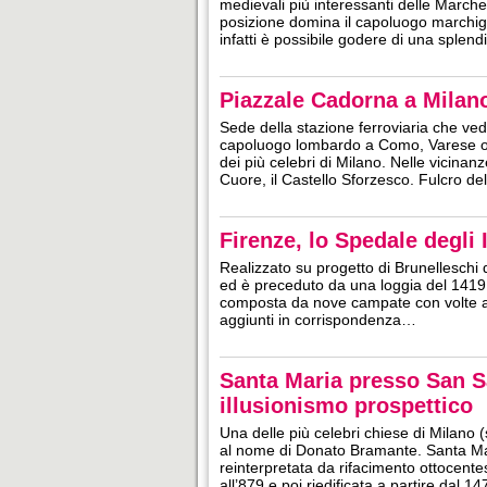
medievali più interessanti delle Marche
posizione domina il capoluogo marchigia
infatti è possibile godere di una splen
Piazzale Cadorna a Milano
Sede della stazione ferroviaria che vede
capoluogo lombardo a Como, Varese o a
dei più celebri di Milano. Nelle vicinan
Cuore, il Castello Sforzesco. Fulcro de
Firenze, lo Spedale degli 
Realizzato su progetto di Brunelleschi 
ed è preceduto da una loggia del 1419,
composta da nove campate con volte a v
aggiunti in corrispondenza…
Santa Maria presso San S
illusionismo prospettico
Una delle più celebri chiese di Milano 
al nome di Donato Bramante. Santa Ma
reinterpretata da rifacimento ottocente
all’879 e poi riedificata a partire dal 