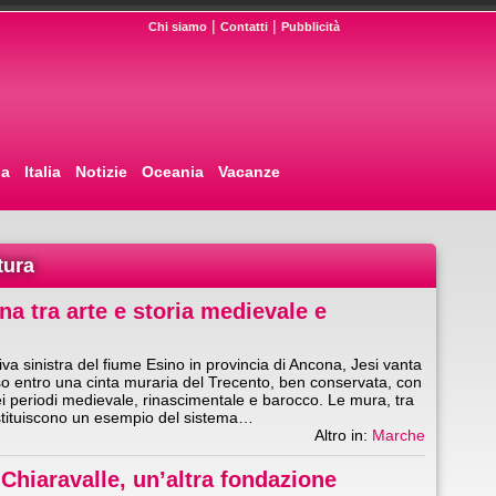
|
|
Chi siamo
Contatti
Pubblicità
pa
Italia
Notizie
Oceania
Vacanze
tura
na tra arte e storia medievale e
riva sinistra del fiume Esino in provincia di Ancona, Jesi vanta
so entro una cinta muraria del Trecento, ben conservata, con
ei periodi medievale, rinascimentale e barocco. Le mura, tra
ostituiscono un esempio del sistema…
Altro in:
Marche
Chiaravalle, un’altra fondazione