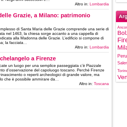
Altro in:
Lombardia
delle Grazie, a Milano: patrimonio
Arg
Anco
complesso di Santa Maria delle Grazie comprende una serie di
Bol
data nel 1463, la chiesa sorge accanto a una cappella di
dedicata alla Madonna delle Grazie. L’edificio si compone di
Fir
na; la facciata…
Mil
Altro in:
Lombardia
Peru
ichelangelo a Firenze
Sale
ercate un luogo per una semplice passeggiata c’è Piazzale
unto d’osservazione del capoluogo toscano. Perché Firenze
Torin
l rinascimento o reperti archeologici di grande valore, ma
Ven
ello che è possibile ammirare da…
Altro in:
Toscana