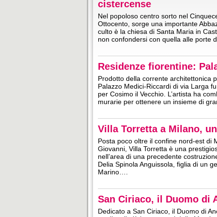
cistercense
Nel popoloso centro sorto nel Cinquece
Ottocento, sorge una importante Abbazia;
culto è la chiesa di Santa Maria in Ca
non confondersi con quella alle porte d
Residenze fiorentine: Pal
Prodotto della corrente architettonica 
Palazzo Medici-Riccardi di via Larga fu
per Cosimo il Vecchio. L’artista ha combi
murarie per ottenere un insieme di gra
Villa Torretta a Milano, u
Posta poco oltre il confine nord-est d
Giovanni, Villa Torretta è una prestigi
nell’area di una precedente costruzion
Delia Spinola Anguissola, figlia di un
Marino….
San Ciriaco, il Duomo di 
Dedicato a San Ciriaco, il Duomo di An