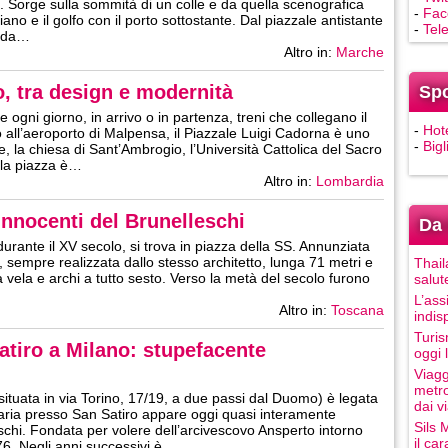
. Sorge sulla sommità di un colle e da quella scenografica
-
Fac
no e il golfo con il porto sottostante. Dal piazzale antistante
-
Tel
dida…
Altro in:
Marche
, tra design e modernità
Sp
 ogni giorno, in arrivo o in partenza, treni che collegano il
-
Hot
ll’aeroporto di Malpensa, il Piazzale Luigi Cadorna è uno
-
Bigl
ze, la chiesa di Sant’Ambrogio, l’Università Cattolica del Sacro
lla piazza è…
Altro in:
Lombardia
Innocenti del Brunelleschi
Da 
durante il XV secolo, si trova in piazza della SS. Annunziata
 sempre realizzata dallo stesso architetto, lunga 71 metri e
Thail
ela e archi a tutto sesto. Verso la metà del secolo furono
salut
L’ass
Altro in:
Toscana
indis
Turis
atiro a Milano: stupefacente
oggi 
Viagg
metro
(situata in via Torino, 17/19, a due passi dal Duomo) è legata
dai vi
ria presso San Satiro appare oggi quasi interamente
Sils 
schi. Fondata per volere dell’arcivescovo Ansperto intorno
il ca
1476. Negli anni successivi è…