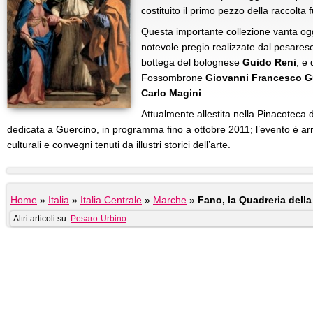
costituito il primo pezzo della raccolta f
Questa importante collezione vanta ogg
notevole pregio realizzate dal pesare
bottega del bolognese
Guido Reni
, e 
Fossombrone
Giovanni Francesco Gu
Carlo Magini
.
Attualmente allestita nella Pinacoteca
dedicata a Guercino, in programma fino a ottobre 2011; l’evento è arric
culturali e convegni tenuti da illustri storici dell’arte.
Home
»
Italia
»
Italia Centrale
»
Marche
»
Fano, la Quadreria dell
Altri articoli su:
Pesaro-Urbino