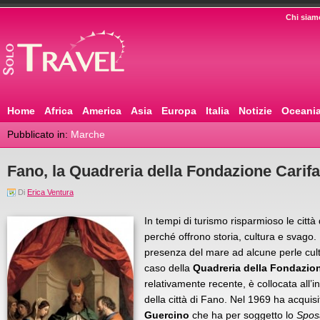
Chi siam
Home
Africa
America
Asia
Europa
Italia
Notizie
Oceani
Pubblicato in:
Marche
Fano, la Quadreria della Fondazione Carif
Di
Erica Ventura
In tempi di turismo risparmioso le citt
perché offrono storia, cultura e svago
presenza del mare ad alcune perle cultu
caso della
Quadreria della Fondazio
relativamente recente, è collocata all’
della città di Fano. Nel 1969 ha acquisit
Guercino
che ha per soggetto lo
Sposa