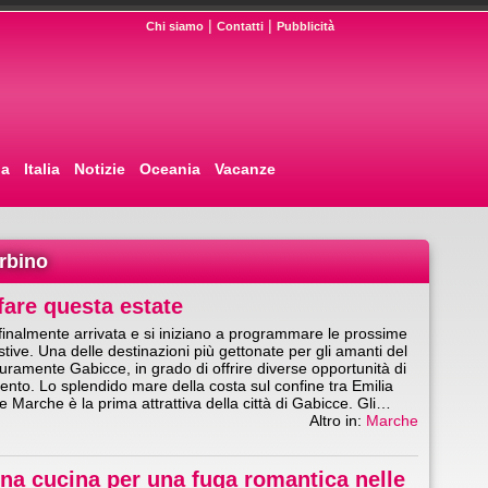
|
|
Chi siamo
Contatti
Pubblicità
pa
Italia
Notizie
Oceania
Vacanze
Urbino
fare questa estate
 finalmente arrivata e si iniziano a programmare le prossime
tive. Una delle destinazioni più gettonate per gli amanti del
uramente Gabicce, in grado di offrire diverse opportunità di
mento. Lo splendido mare della costa sul confine tra Emilia
Marche è la prima attrattiva della città di Gabicce. Gli…
Altro in:
Marche
na cucina per una fuga romantica nelle