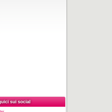
uici sui social
ter