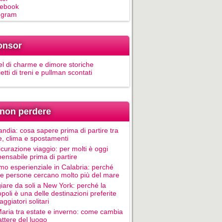
ebook
egram
onsor
el di charme e dimore storiche
ietti di treni e pullman scontati
non perdere
andia: cosa sapere prima di partire tra
e, clima e spostamenti
icurazione viaggio: per molti è oggi
pensabile prima di partire
mo esperienziale in Calabria: perché
le persone cercano molto più del mare
iare da soli a New York: perché la
poli è una delle destinazioni preferite
aggiatori solitari
Maria tra estate e inverno: come cambia
rattere del luogo