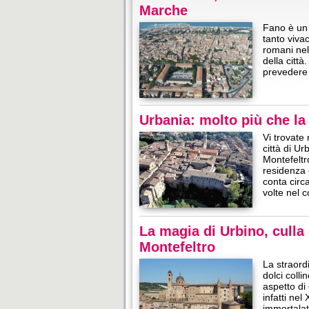
Marche
Fano è un 
tanto vivac
romani nel 
della citt
prevedere 
Urbania: molto più che la 
Vi trovate
città di Ur
Montefeltr
residenza 
conta circ
volte nel 
La magia di Urbino, culla
Montefeltro
La straord
dolci coll
aspetto di
infatti nel
immortalato