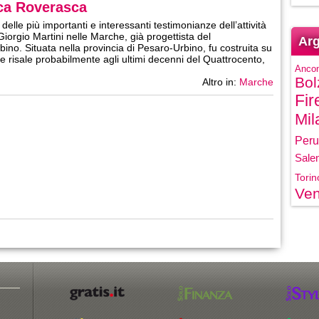
cca Roverasca
lle più importanti e interessanti testimonianze dell’attività
 Giorgio Martini nelle Marche, già progettista del
Arg
no. Situata nella provincia di Pesaro-Urbino, fu costruita su
 risale probabilmente agli ultimi decenni del Quattrocento,
Anco
Bol
Altro in:
Marche
Fir
Mil
Peru
Sale
Torin
Ven