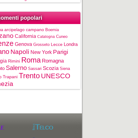
omenti popolari
na
arcipelago campano
Boemia
zano
California
Cuneo
Catalogna
enze
Genova
Londra
Grosseto
Lecce
ano
Napoli
Parigi
New York
Roma
gia
Romagna
Rimini
Salerno
Scozia
nto
Sassari
Siena
Trento
UNESCO
o
Trapani
ezia