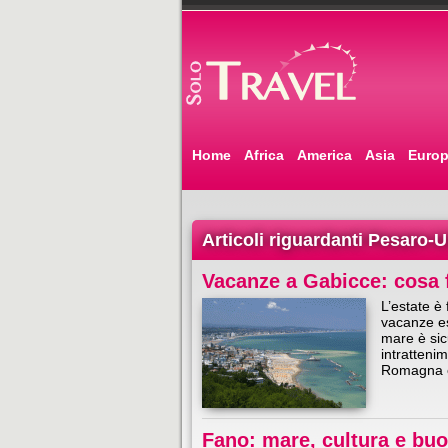
Home
Africa
America
Asia
Euro
Articoli riguardanti Pesaro-
Vacanze a Gabicce: cosa 
L’estate è
vacanze es
mare è sic
intratteni
Romagna e 
Fano: mare, cultura e buo