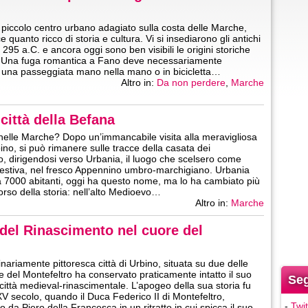
piccolo centro urbano adagiato sulla costa delle Marche,
e quanto ricco di storia e cultura. Vi si insediarono gli antichi
295 a.C. e ancora oggi sono ben visibili le origini storiche
à. Una fuga romantica a Fano deve necessariamente
una passeggiata mano nella mano o in bicicletta…
Altro in:
Da non perdere
,
Marche
città della Befana
 nelle Marche? Dopo un’immancabile visita alla meravigliosa
bino, si può rimanere sulle tracce della casata dei
o, dirigendosi verso Urbania, il luogo che scelsero come
estiva, nel fresco Appennino umbro-marchigiano. Urbania
a 7000 abitanti, oggi ha questo nome, ma lo ha cambiato più
corso della storia: nell’alto Medioevo…
Altro in:
Marche
 del Rinascimento nel cuore del
inariamente pittoresca città di Urbino, situata su due delle
ine del Montefeltro ha conservato praticamente intatto il suo
Seg
 città medieval-rinascimentale. L’apogeo della sua storia fu
 XV secolo, quando il Duca Federico II di Montefeltro,
-
Twit
 da Piero della Francesca in un ritratto in cui spicca il suo