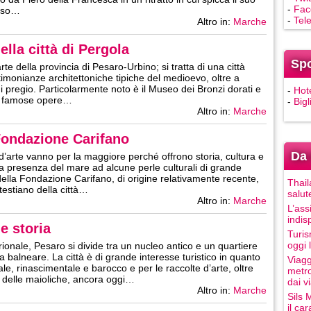
-
Fac
aso…
-
Tel
Altro in:
Marche
ella città di Pergola
Sp
e della provincia di Pesaro-Urbino; si tratta di una città
timonianze architettoniche tipiche del medioevo, oltre a
i di pregio. Particolarmente noto è il Museo dei Bronzi dorati e
-
Hot
 le famose opere…
-
Bigl
Altro in:
Marche
Fondazione Carifano
Da 
 d’arte vanno per la maggiore perché offrono storia, cultura e
 presenza del mare ad alcune perle culturali di grande
della Fondazione Carifano, di origine relativamente recente,
Thail
testiano della città…
salut
Altro in:
Marche
L’ass
indis
 e storia
Turis
oggi 
rionale, Pesaro si divide tra un nucleo antico e un quartiere
lneare. La città è di grande interesse turistico in quanto
Viagg
, rinascimentale e barocco e per le raccolte d’arte, oltre
metro
a delle maioliche, ancora oggi…
dai vi
Altro in:
Marche
Sils 
il ca