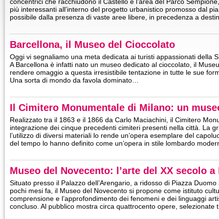
concentrici che racchiudono il Castello e l’area del Parco Sempione
più interessanti all’interno del progetto urbanistico promosso dal p
possibile dalla presenza di vaste aree libere, in precedenza a dest
Barcellona, il Museo del Cioccolato
Oggi vi segnaliamo una meta dedicata ai turisti appassionati della S
A Barcellona è infatti nato un museo dedicato al cioccolato, il Muse
rendere omaggio a questa irresistibile tentazione in tutte le sue forme
Una sorta di mondo da favola dominato…
Il Cimitero Monumentale di Milano: un museo
Realizzato tra il 1863 e il 1866 da Carlo Maciachini, il Cimitero M
integrazione dei cinque precedenti cimiteri presenti nella città. La g
l’utilizzo di diversi materiali lo rende un’opera esemplare del capol
del tempo lo hanno definito come un’opera in stile lombardo moder
Museo del Novecento: l’arte del XX secolo a
Situato presso il Palazzo dell’Arengario, a ridosso di Piazza Duomo
pochi mesi fa, il Museo del Novecento si propone come istituto cultur
comprensione e l’approfondimento dei fenomeni e dei linguaggi arti
concluso. Al pubblico mostra circa quattrocento opere, selezionate 