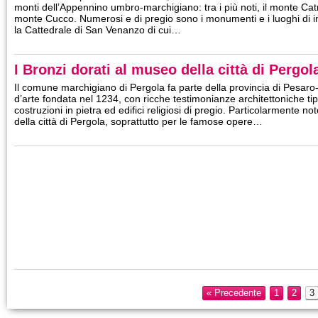
monti dell’Appennino umbro-marchigiano: tra i più noti, il monte Catri
monte Cucco. Numerosi e di pregio sono i monumenti e i luoghi di in
la Cattedrale di San Venanzo di cui…
I Bronzi dorati al museo della città di Pergol
Il comune marchigiano di Pergola fa parte della provincia di Pesaro-Ur
d’arte fondata nel 1234, con ricche testimonianze architettoniche ti
costruzioni in pietra ed edifici religiosi di pregio. Particolarmente no
della città di Pergola, soprattutto per le famose opere…
« Precedente
1
2
3