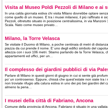
Visita al Museo Poldi Pezzoli di Milano e ai 
In una calda giornata estiva chi visita Milano dovrebbe optare senz
come quello di un museo. E tra i musei milanesi, il più raffinato è s
Pezzoli, oltretutto situato in posizione centralissima, in via Manzoni
Scala. Nato come museo privato…
Milano, la Torre Velasca
Se visitate il Duomo di Milano, a poche centinaia di metri di distanz
piazza da cui prende il nome. E’ uno degli edifici simbolo del capo
altezza con i suoi 106 metri. Stiamo parlando de la Torre Velasca, c
appartamenti ed uffici, per un…
Il complesso dei giardini pubblici di via Pale
Parlare di Milano in questi giorni di giugno in cui si sente già pro
po’ un controsenso. Eppure, chissà che quest’estate non siate tra i 
non troviate rifugio alla calura estiva in uno dei più bei giardini de
almeno la pena…
I musei della città di Fabriano, Ancona
Comune della provincia di Ancona, Fabriano è situato in una vallata 