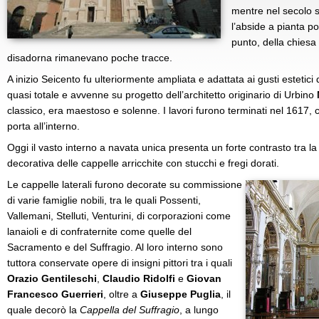
mentre nel secolo s
l’abside a pianta po
punto, della chiesa 
disadorna rimanevano poche tracce.
A inizio Seicento fu ulteriormente ampliata e adattata ai gusti estetici 
quasi totale e avvenne su progetto dell’architetto originario di Urbino
classico, era maestoso e solenne. I lavori furono terminati nel 1617, 
porta all’interno.
Oggi il vasto interno a navata unica presenta un forte contrasto tra la 
decorativa delle cappelle arricchite con stucchi e fregi dorati.
Le cappelle laterali furono decorate su commissione
di varie famiglie nobili, tra le quali Possenti,
Vallemani, Stelluti, Venturini, di corporazioni come
lanaioli e di confraternite come quelle del
Sacramento e del Suffragio. Al loro interno sono
tuttora conservate opere di insigni pittori tra i quali
Orazio Gentileschi
,
Claudio Ridolfi
e
Giovan
Francesco Guerrieri
, oltre a
Giuseppe Puglia
, il
quale decorò la
Cappella del Suffragio
, a lungo