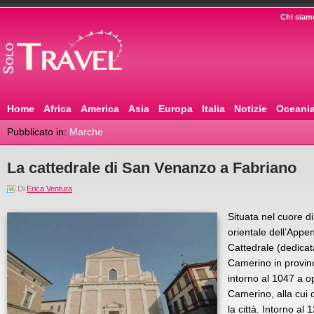
Chi siam
Home
Africa
America
Asia
Europa
Italia
Notizie
Oceani
Pubblicato in:
Marche
La cattedrale di San Venanzo a Fabriano
Di
Erica Ventura
Situata nel cuore di
orientale dell’App
Cattedrale (dedicat
Camerino in provinc
intorno al 1047 a o
Camerino, alla cui
la città. Intorno al