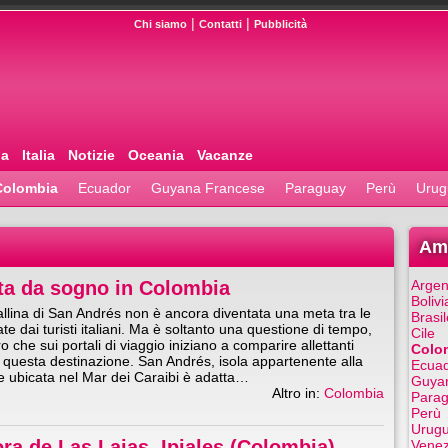
|
|
Chi siamo
Contatti
Pubblicità
pa
Italia
Notizie
Oceania
Vacanze
Colombia
Ecuador
Guyana Francese
Paraguay
Perù
Urug
Ame
eta da sogno in Colombia
Argen
Bolivi
rallina di San Andrés non è ancora diventata una meta tra le
Brasil
te dai turisti italiani. Ma è soltanto una questione di tempo,
Cile
o che sui portali di viaggio iniziano a comparire allettanti
Colo
r questa destinazione. San Andrés, isola appartenente alla
Ecua
 ubicata nel Mar dei Caraibi è adatta…
Guya
Altro in:
Colombia
Para
Perù
Urug
ra de Las Lajas, Ipiales (Colombia)
Venez