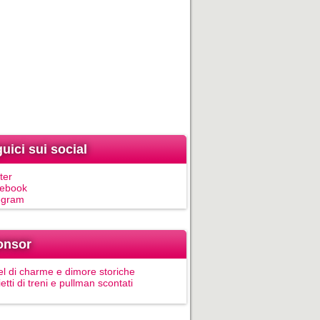
uici sui social
ter
ebook
egram
onsor
el di charme e dimore storiche
ietti di treni e pullman scontati