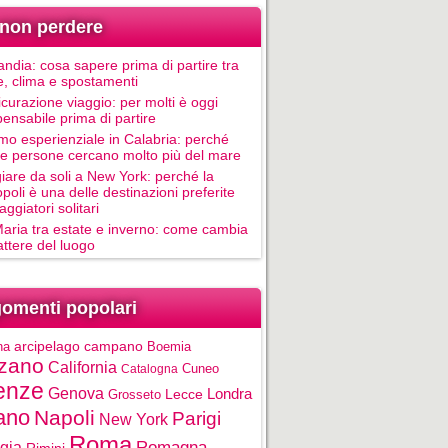
non perdere
andia: cosa sapere prima di partire tra
e, clima e spostamenti
icurazione viaggio: per molti è oggi
pensabile prima di partire
mo esperienziale in Calabria: perché
le persone cercano molto più del mare
iare da soli a New York: perché la
poli è una delle destinazioni preferite
aggiatori solitari
Maria tra estate e inverno: come cambia
rattere del luogo
omenti popolari
na
arcipelago campano
Boemia
zano
California
Cuneo
Catalogna
enze
Genova
Londra
Grosseto
Lecce
ano
Napoli
Parigi
New York
Roma
gia
Romagna