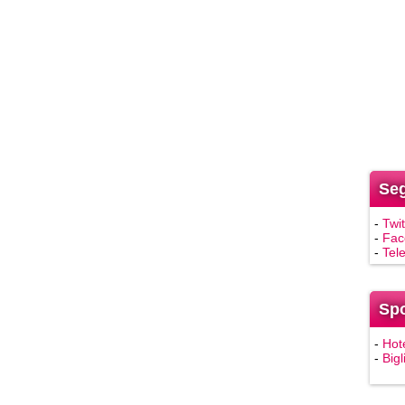
Seg
-
Twit
-
Fac
-
Tel
Sp
-
Hot
-
Bigl