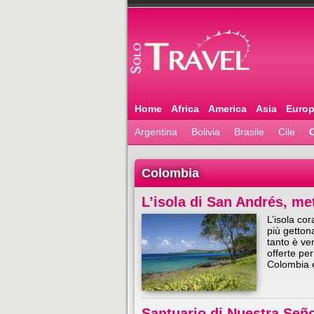
Home
Africa
America
Asia
Euro
Argentina
Bolivia
Brasile
Cile
Colombia
L’isola di San Andrés, m
L’isola co
più gettona
tanto è ver
offerte pe
Colombia e
Santuario di Nuestra Seño