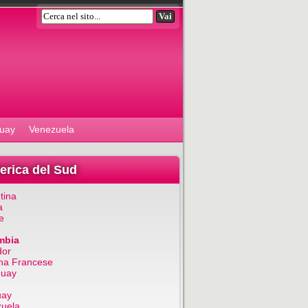
uay
Venezuela
rica del Sud
tina
a
e
mbia
dor
na Francese
guay
uay
uela