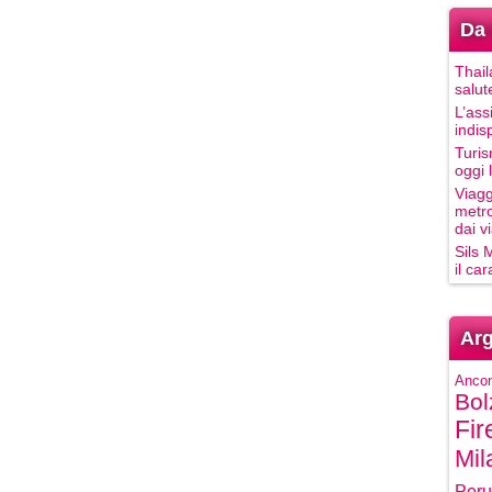
Da 
Thail
salut
L’ass
indis
Turis
oggi 
Viagg
metro
dai vi
Sils 
il ca
Arg
Anco
Bol
Fir
Mil
Peru