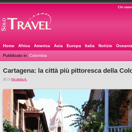
Chi siam
Home
Africa
America
Asia
Europa
Italia
Notizie
Oceani
Pubblicato in:
Colombia
Cartagena: la città più pittoresca della Co
Di
Nicoletta A.