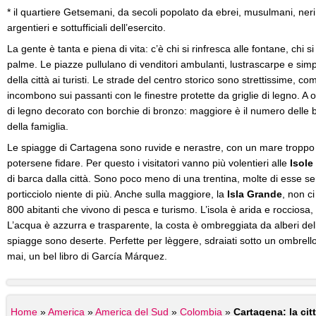
* il quartiere Getsemani, da secoli popolato da ebrei, musulmani, neri e 
argentieri e sottufficiali dell’esercito.
La gente è tanta e piena di vita: c’è chi si rinfresca alle fontane, chi s
palme. Le piazze pullulano di venditori ambulanti, lustrascarpe e simpat
della città ai turisti. Le strade del centro storico sono strettissime, com
incombono sui passanti con le finestre protette da griglie di legno. A
di legno decorato con borchie di bronzo: maggiore è il numero delle 
della famiglia.
Le spiagge di Cartagena sono ruvide e nerastre, con un mare troppo v
potersene fidare. Per questo i visitatori vanno più volentieri alle
Isole
di barca dalla città. Sono poco meno di una trentina, molte di esse 
porticciolo niente di più. Anche sulla maggiore, la
Isla Grande
, non c
800 abitanti che vivono di pesca e turismo. L’isola è arida e rocciosa, 
L’acqua è azzurra e trasparente, la costa è ombreggiata da alberi d
spiagge sono deserte. Perfette per lèggere, sdraiati sotto un ombrello
mai, un bel libro di García Márquez.
Home
»
America
»
America del Sud
»
Colombia
»
Cartagena: la cit