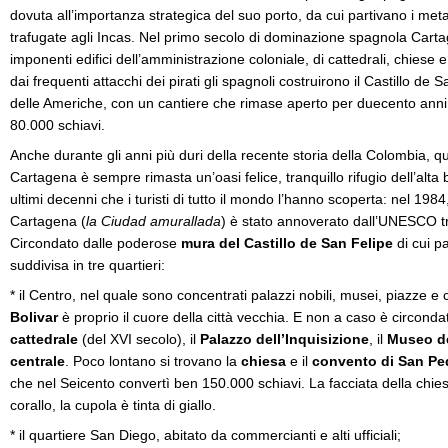
dovuta all’importanza strategica del suo porto, da cui partivano i metall
trafugate agli Incas. Nel primo secolo di dominazione spagnola Cartag
imponenti edifici dell’amministrazione coloniale, di cattedrali, chiese 
dai frequenti attacchi dei pirati gli spagnoli costruirono il Castillo de 
delle Americhe, con un cantiere che rimase aperto per duecento anni 
80.000 schiavi.
Anche durante gli anni più duri della recente storia della Colombia, quel
Cartagena è sempre rimasta un’oasi felice, tranquillo rifugio dell’alta
ultimi decenni che i turisti di tutto il mondo l’hanno scoperta: nel 1984, i
Cartagena (
la Ciudad amurallada
) è stato annoverato dall’UNESCO tr
Circondato dalle poderose
mura del Castillo de San Felipe
di cui p
suddivisa in tre quartieri:
* il Centro, nel quale sono concentrati palazzi nobili, musei, piazze e 
Bolivar
è proprio il cuore della città vecchia. E non a caso è circondata
cattedrale
(del XVI secolo), il
Palazzo dell’Inquisizione
, il
Museo de
centrale
. Poco lontano si trovano la
chiesa
e il
convento di San Pe
che nel Seicento convertì ben 150.000 schiavi. La facciata della chies
corallo, la cupola è tinta di giallo.
* il quartiere San Diego, abitato da commercianti e alti ufficiali;