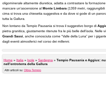
oligominerale altamente diuretica, adatta a contrastare la formazione d
mancare un’ascensione al
Monte Limbara
(1359 metri, raggiungibili
cima si trova una chiesetta suggestiva e da dove si gode di un pano
tutta la Gallura.
Non lontano da Tempio Pausania si trova il suggestivo borgo di
Aggi
pietra granitica, giustamente ritenute fra le più belle dell’isola. Nelle v
Grandi Sassi
, anche conosciuta come “Valle della Luna” per i gigante
dagli eventi atmosferici nel corso dei millenni.
Home
»
Italia
»
Isole
»
Sardegna
»
Tempio Pausania e Aggius: nu
nell’entroterra della Gallura
Altri articoli su:
Olbia-Tempio