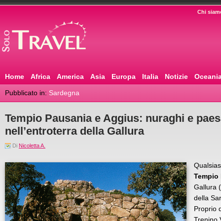
Chi siam
Home
Africa
America
Asia
Europa
Italia
Notizie
Oceani
Pubblicato in:
Sardegna
Tempio Pausania e Aggius: nuraghi e paes
nell’entroterra della Gallura
Di
Nicoletta A.
Qualsias
Tempio 
Gallura 
della Sa
Proprio d
Trenino 