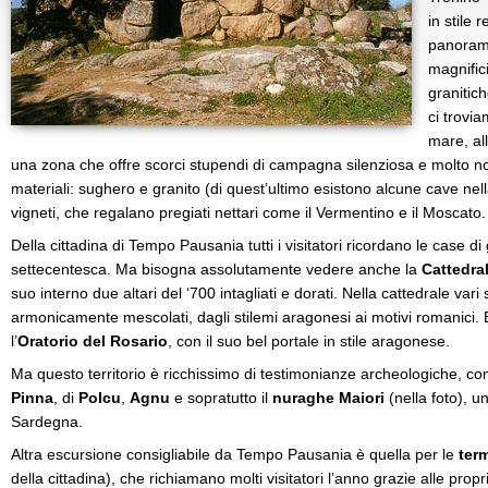
in stile 
panorami
magnific
granitic
ci trovia
mare, al
una zona che offre scorci stupendi di campagna silenziosa e molto no
materiali: sughero e granito (di quest’ultimo esistono alcune cave ne
vigneti, che regalano pregiati nettari come il Vermentino e il Moscato.
Della cittadina di Tempo Pausania tutti i visitatori ricordano le case di 
settecentesca. Ma bisogna assolutamente vedere anche la
Cattedral
suo interno due altari del ‘700 intagliati e dorati. Nella cattedrale vari
armonicamente mescolati, dagli stilemi aragonesi ai motivi romanici. E po
l’
Oratorio del Rosario
, con il suo bel portale in stile aragonese.
Ma questo territorio è ricchissimo di testimonianze archeologiche, co
Pinna
, di
Polcu
,
Agnu
e sopratutto il
nuraghe Maiori
(nella foto), u
Sardegna.
Altra escursione consigliabile da Tempo Pausania è quella per le
ter
della cittadina), che richiamano molti visitatori l’anno grazie alle prop