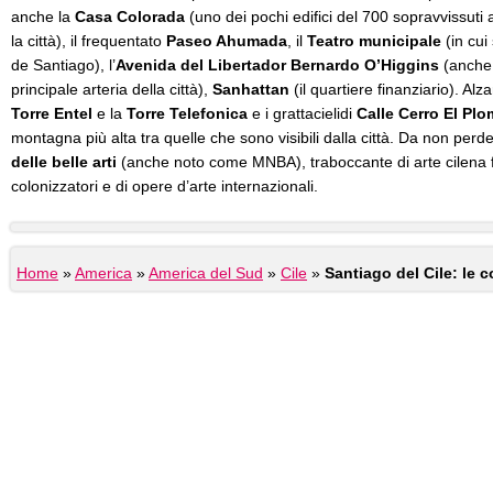
anche la
Casa Colorada
(uno dei pochi edifici del 700 sopravvissuti 
la città), il frequentato
Paseo Ahumada
, il
Teatro municipale
(in cui
de Santiago), l’
Avenida del Libertador Bernardo O’Higgins
(anche 
principale arteria della città),
Sanhattan
(il quartiere finanziario). Al
Torre Entel
e la
Torre Telefonica
e i grattacielidi
Calle Cerro El Pl
montagna più alta tra quelle che sono visibili dalla città. Da non perd
delle belle arti
(anche noto come MNBA), traboccante di arte cilena fi
colonizzatori e di opere d’arte internazionali.
Home
»
America
»
America del Sud
»
Cile
»
Santiago del Cile: le 