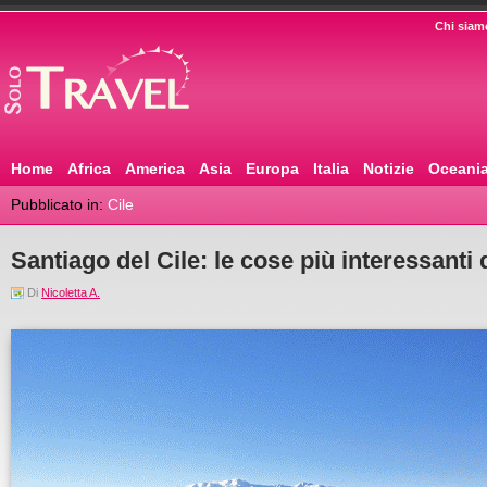
Chi siam
Home
Africa
America
Asia
Europa
Italia
Notizie
Oceani
Pubblicato in:
Cile
Santiago del Cile: le cose più interessanti
Di
Nicoletta A.