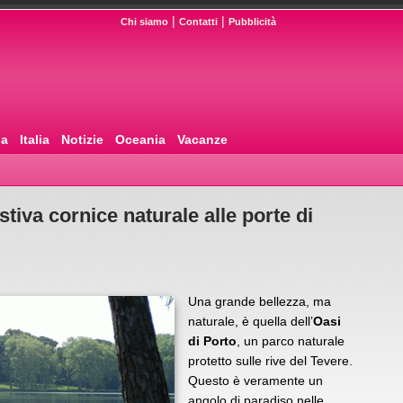
|
|
Chi siamo
Contatti
Pubblicità
pa
Italia
Notizie
Oceania
Vacanze
tiva cornice naturale alle porte di
Una grande bellezza, ma
naturale, è quella dell’
Oasi
di Porto
, un parco naturale
protetto sulle rive del Tevere.
Questo è veramente un
angolo di paradiso nelle