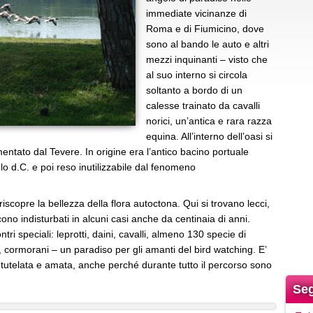
immediate vicinanze di
Roma e di Fiumicino, dove
sono al bando le auto e altri
mezzi inquinanti – visto che
al suo interno si circola
soltanto a bordo di un
calesse trainato da cavalli
norici, un’antica e rara razza
equina. All’interno dell’oasi si
entato dal Tevere. In origine era l’antico bacino portuale
lo d.C. e poi reso inutilizzabile dal fenomeno
iscopre la bellezza della flora autoctona. Qui si trovano lecci,
cono indisturbati in alcuni casi anche da centinaia di anni.
ri speciali: leprotti, daini, cavalli, almeno 130 specie di
tre, cormorani – un paradiso per gli amanti del bird watching. E’
utelata e amata, anche perché durante tutto il percorso sono
Seg