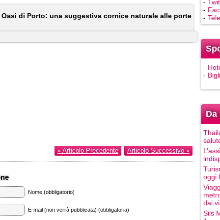
-
Twit
-
Fac
»
Oasi di Porto: una suggestiva cornice naturale alle porte
-
Tel
Sp
-
Hot
-
Bigl
Da 
Thail
salut
« Articolo Precedente
Articolo Successivo »
L’ass
indis
Turis
one
oggi 
Viagg
Nome (obbligatorio)
metro
dai vi
E-mail (non verrà pubblicata) (obbligatoria)
Sils 