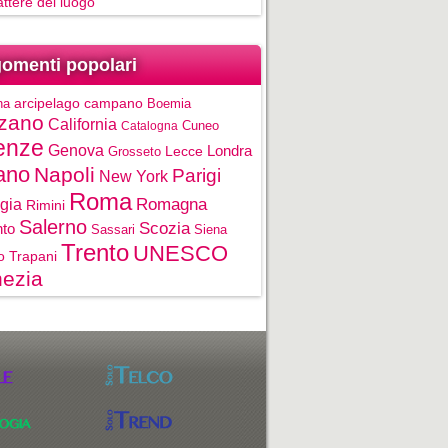
rattere del luogo
omenti popolari
na
arcipelago campano
Boemia
zano
California
Cuneo
Catalogna
enze
Genova
Londra
Grosseto
Lecce
ano
Napoli
Parigi
New York
Roma
gia
Romagna
Rimini
Salerno
Scozia
nto
Sassari
Siena
Trento
UNESCO
o
Trapani
ezia