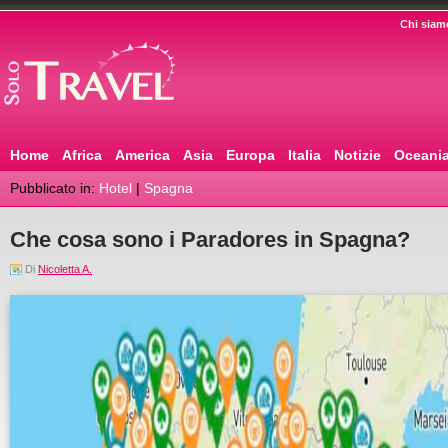
Chi siam
Home
Africa
America
Asia
Europa
Italia
Notizie
Oceani
Pubblicato in:
Hotel
|
Spagna
Che cosa sono i Paradores in Spagna?
Di
Nicoletta A.