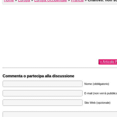
Home
»
Europa
»
Europa Occidentale
»
Francia
»
Chartres: non s
« Articolo 
Commenta o partecipa alla discussione
Nome (obbligatorio)
E-mail (non verrà pubblica
Sito Web (opzionale)