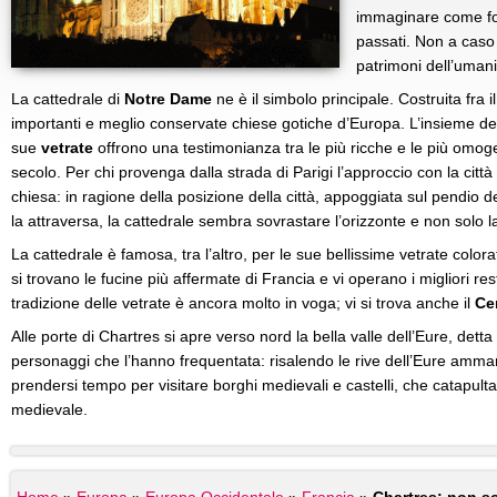
immaginare come fos
passati. Non a caso 
patrimoni dell’umani
La cattedrale di
Notre Dame
ne è il simbolo principale. Costruita fra il
importanti e meglio conservate chiese gotiche d’Europa. L’insieme del
sue
vetrate
offrono una testimonianza tra le più ricche e le più omoge
secolo. Per chi provenga dalla strada di Parigi l’approccio con la città
chiesa: in ragione della posizione della città, appoggiata sul pendio d
la attraversa, la cattedrale sembra sovrastare l’orizzonte e non solo la
La cattedrale è famosa, tra l’altro, per le sue bellissime vetrate colora
si trovano le fucine più affermate di Francia e vi operano i migliori re
tradizione delle vetrate è ancora molto in voga; vi si trova anche il
Cen
Alle porte di Chartres si apre verso nord la bella valle dell’Eure, detta “
personaggi che l’hanno frequentata: risalendo le rive dell’Eure amman
prendersi tempo per visitare borghi medievali e castelli, che catapulta
medievale.