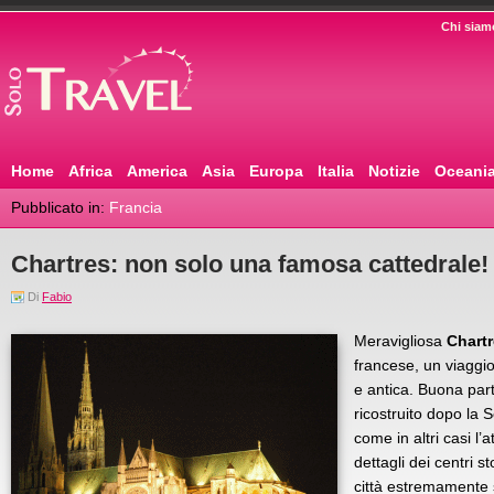
Chi siam
Home
Africa
America
Asia
Europa
Italia
Notizie
Oceani
Pubblicato in:
Francia
Chartres: non solo una famosa cattedrale!
Di
Fabio
Meravigliosa
Chart
francese, un viaggio 
e antica. Buona part
ricostruito dopo la
come in altri casi l’
dettagli dei centri st
città estremamente 