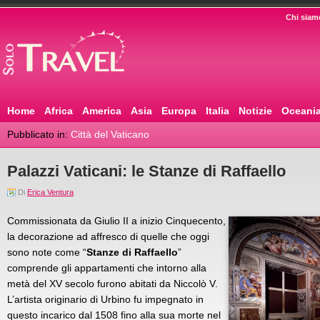
Chi siam
Home
Africa
America
Asia
Europa
Italia
Notizie
Oceani
Pubblicato in:
Città del Vaticano
Palazzi Vaticani: le Stanze di Raffaello
Di
Erica Ventura
Commissionata da Giulio II a inizio Cinquecento,
la decorazione ad affresco di quelle che oggi
sono note come “
Stanze di Raffaello
”
comprende gli appartamenti che intorno alla
metà del XV secolo furono abitati da Niccolò V.
L’artista originario di Urbino fu impegnato in
questo incarico dal 1508 fino alla sua morte nel