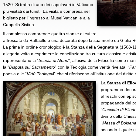
1520. Si tratta di uno dei capolavori in Vaticano
più visitati dai turisti. La visita è compresa nel
biglietto per l’ingresso ai Musei Vaticani e alla
Cappella Sistina.
Il complesso comprende quattro stanze di cui tre
affrescate da Raffaello e una decorata dopo la sua morte da Giulio 
La prima in ordine cronologico è la
Stanza della Segnatura
(1508-11
allegoria volta a esprimere la conciliazione tra cultura classica e crist
rappresentano la “
Scuola di Atene
“, allusiva della Filosofia come man
la “
Disputa sul Sacramento
” con la Teologia come verità rivelata, “
Pa
poesia e le “
Virtù Teologal
i” che si riferiscono all’istituzione del diritto
La
Stanza di Eli
programma decorat
affreschi con episo
propaganda del pot
“
Cacciata di Eliod
divino della Chies
“
Messa di Bolsen
secondo il quale 