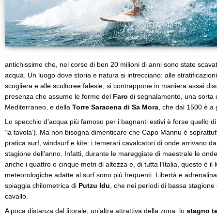
antichissime che, nel corso di ben 20 milioni di anni sono state scava
acqua. Un luogo dove storia e natura si intrecciano: alle stratificazio
scogliera e alle scultoree falesie, si contrappone in maniera assai di
presenza che assume le forme del
Faro
di segnalamento, una sorta d
Mediterraneo, e della
Torre Saracena di Sa Mora
, che dal 1500 è a
Lo specchio d’acqua più famoso per i bagnanti estivi è forse quello d
‘la tavola’). Ma non bisogna dimenticare che Capo Mannu è soprattutto
pratica surf, windsurf e kite: i temerari cavalcatori di onde arrivano d
stagione dell’anno. Infatti, durante le mareggiate di maestrale le onde
anche i quattro o cinque metri di altezza e, di tutta l’Italia, questo è i
meteorologiche adatte al surf sono più frequenti. Libertà e adrenalina
spiaggia chilometrica di
Putzu Idu
, che nei periodi di bassa stagione
cavallo.
A poca distanza dal litorale, un’altra attrattiva della zona: lo
stagno t