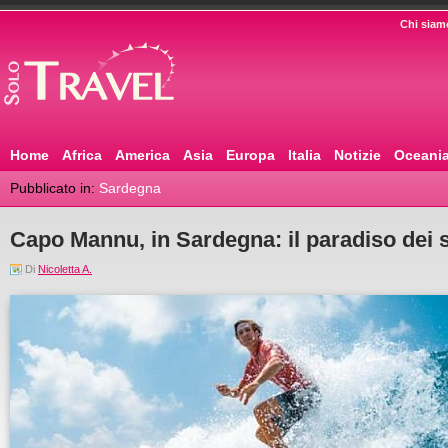
Chi siam
Home
Africa
America
Asia
Europa
Italia
Notizie
Oceani
Pubblicato in:
Sardegna
Capo Mannu, in Sardegna: il paradiso dei sur
Di
Nicoletta A.