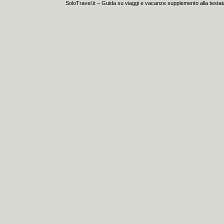
SoloTravel.it – Guida su viaggi e vacanze supplemento alla testata 