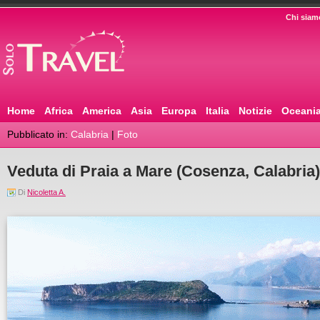
Chi siam
Home
Africa
America
Asia
Europa
Italia
Notizie
Oceani
Pubblicato in:
Calabria
|
Foto
Veduta di Praia a Mare (Cosenza, Calabria)
Di
Nicoletta A.