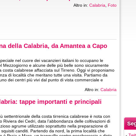
Altro in:
Calabria
,
Foto
rena della Calabria, da Amantea a Capo
peciale nel cuore dei vacanzieri italiani lo occupano le
l Mezzogiorno e alcune delle più belle sono sicuramente
la costa calabrese affacciata sul Tirreno. Oggi vi proponiamo
za di località che meritano tutte una visita. Partiamo da
no dei centri più vivi dal punto di vista commerciale e
Altro in:
Calabria
labria: tappe importanti e principali
iù settentrionale della costa tirrenica calabrese è nota con
vo Riviera dei Cedri, data l’abbondanza delle coltivazioni di
Seg
zioso agrume utilizzato soprattutto nella preparazione di
squisiti canditi. Partendo da nord, la prima località che
-
Twit
o è Praia a Mare, un tranquillo centro peschereccio a dista