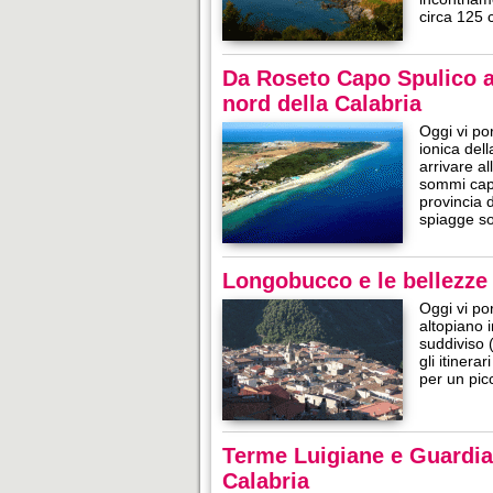
circa 125 
Da Roseto Capo Spulico a 
nord della Calabria
Oggi vi po
ionica dell
arrivare a
sommi capi
provincia d
spiagge 
Longobucco e le bellezze d
Oggi vi po
altopiano 
suddiviso 
gli itiner
per un pic
Terme Luigiane e Guardia
Calabria