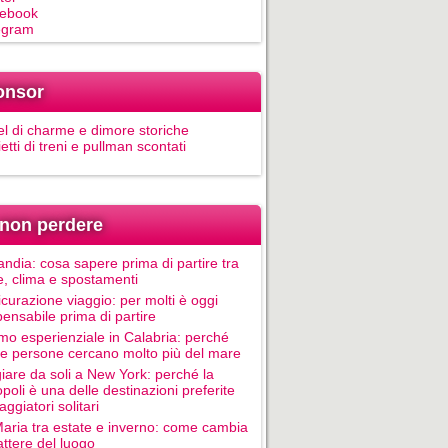
ebook
egram
onsor
el di charme e dimore storiche
ietti di treni e pullman scontati
non perdere
andia: cosa sapere prima di partire tra
e, clima e spostamenti
icurazione viaggio: per molti è oggi
pensabile prima di partire
mo esperienziale in Calabria: perché
le persone cercano molto più del mare
iare da soli a New York: perché la
poli è una delle destinazioni preferite
aggiatori solitari
Maria tra estate e inverno: come cambia
rattere del luogo