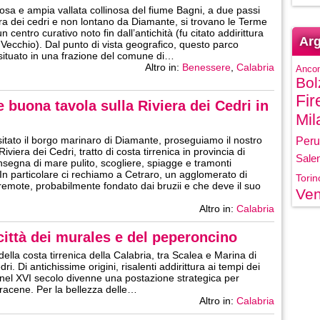
osa e ampia vallata collinosa del fiume Bagni, a due passi
era dei cedri e non lontano da Diamante, si trovano le Terme
n centro curativo noto fin dall’antichità (fu citato addirittura
Arg
l Vecchio). Dal punto di vista geografico, questo parco
situato in una frazione del comune di…
Altro in:
Benessere
,
Calabria
Anco
Bol
Fir
 buona tavola sulla Riviera dei Cedri in
Mil
itato il borgo marinaro di Diamante, proseguiamo il nostro
Peru
Riviera dei Cedri, tratto di costa tirrenica in provincia di
Sale
nsegna di mare pulito, scogliere, spiagge e tramonti
 In particolare ci rechiamo a Cetraro, un agglomerato di
Torin
 remote, probabilmente fondato dai bruzii e che deve il suo
Ven
Altro in:
Calabria
 città dei murales e del peperoncino
della costa tirrenica della Calabria, tra Scalea e Marina di
ri. Di antichissime origini, risalenti addirittura ai tempi dei
nel XVI secolo divenne una postazione strategica per
aracene. Per la bellezza delle…
Altro in:
Calabria