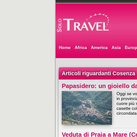
Home
Africa
America
Asia
Euro
Articoli riguardanti Cosenza
Papasidero: un gioiello da
Oggi se vo
in provinc
cuore più 
casette co
circondata
Veduta di Praia a Mare (C