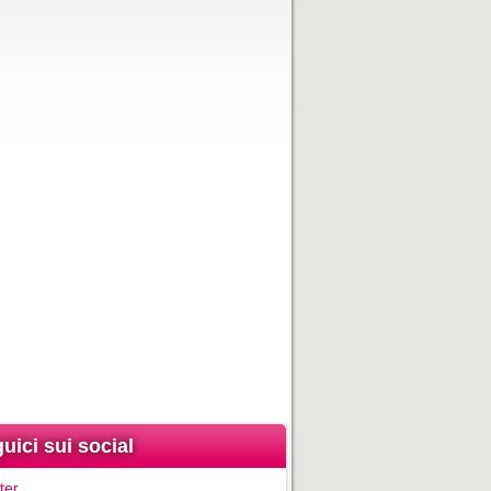
uici sui social
ter