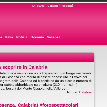
|
|
Chi siamo
Contatti
Pubblicità
pa
Italia
Notizie
Oceania
Vacanze
 scoprire in Calabria
lete potete venire con noi a Papasidero, un borgo medievale
ia di Cosenza che merita di essere conosciuto. Si trova nel
segreto della Calabria ed è costituito da un piccolo numero di
lor sabbia abbarbicate su un’altura (210 metri s.l.m)
 dai boschi del Monte Ciagola nella Valle del…
Altro in:
Calabria
osenza, Calabria) #fotospettacolari