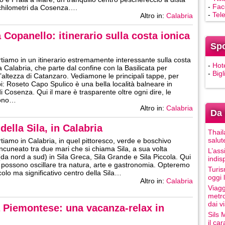
-
Fac
chilometri da Cosenza….
-
Tel
Altro in:
Calabria
Copanello: itinerario sulla costa ionica
Sp
rtiamo in un itinerario estremamente interessante sulla costa
-
Hot
a Calabria, che parte dal confine con la Basilicata per
-
Bigl
ll’altezza di Catanzaro. Vediamone le principali tappe, per
: Roseto Capo Spulico è una bella località balneare in
i Cosenza. Qui il mare è trasparente oltre ogni dire, le
sono…
Altro in:
Calabria
Da 
ella Sila, in Calabria
Thail
salut
rtiamo in Calabria, in quel pittoresco, verde e boschivo
incuneato tra due mari che si chiama Sila, a sua volta
L’ass
(da nord a sud) in Sila Greca, Sila Grande e Sila Piccola. Qui
indis
ari possono oscillare tra natura, arte e gastronomia. Opteremo
Turis
colo ma significativo centro della Sila…
oggi 
Altro in:
Calabria
Viagg
metro
dai vi
 Piemontese: una vacanza-relax in
Sils 
il ca