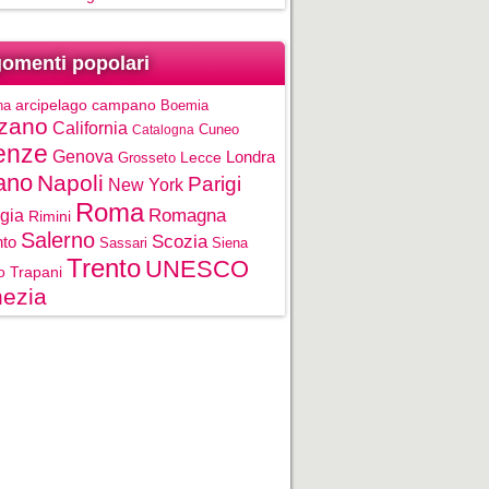
omenti popolari
na
arcipelago campano
Boemia
zano
California
Cuneo
Catalogna
enze
Genova
Londra
Grosseto
Lecce
ano
Napoli
Parigi
New York
Roma
gia
Romagna
Rimini
Salerno
Scozia
nto
Sassari
Siena
Trento
UNESCO
o
Trapani
ezia