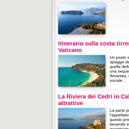
Itinerario sulla costa tir
Vaticano
Un posto s
spiagge de
quelle del
una sequen
Amantea, u
sociale…
La Riviera dei Cedri in Ca
attrattive
La parte p
l’appellati
questo pre
bevande e 
incontriam