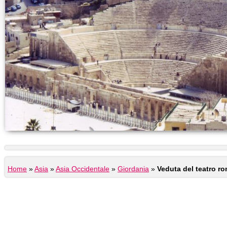
Home
»
Asia
»
Asia Occidentale
»
Giordania
»
Veduta del teatro r