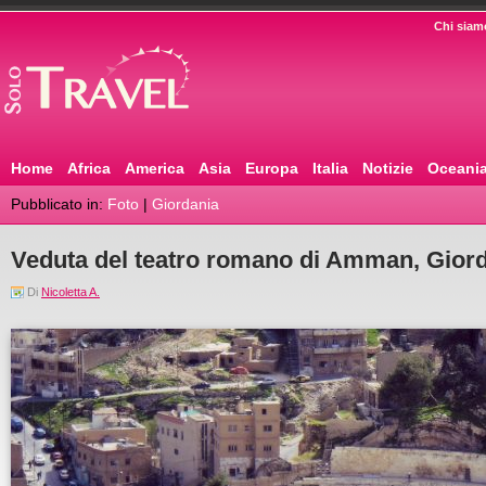
Chi siam
Home
Africa
America
Asia
Europa
Italia
Notizie
Oceani
Pubblicato in:
Foto
|
Giordania
Veduta del teatro romano di Amman, Gior
Di
Nicoletta A.