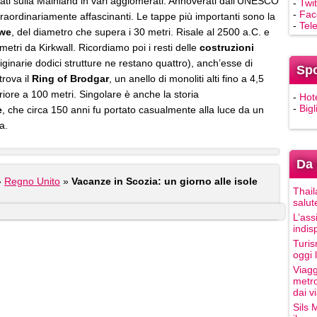
ntrati sulla Mainland in vari agglomerati. Annoverati dall’UNESCO
-
Twit
-
Fac
traordinariamente affascinanti. Le tappe più importanti sono la
-
Tel
owe
, del diametro che supera i 30 metri. Risale al 2500 a.C. e
ometri da Kirkwall. Ricordiamo poi i resti delle
costruzioni
iginarie dodici strutture ne restano quattro), anch’esse di
Sp
trova il
Ring of Brodgar
, un anello di monoliti alti fino a 4,5
riore a 100 metri. Singolare è anche la storia
-
Hot
-
Bigl
e
, che circa 150 anni fu portato casualmente alla luce da un
a.
Da 
»
Regno Unito
»
Vacanze in Scozia: un giorno alle isole
Thail
salut
L’ass
indis
Turis
oggi 
Viagg
metro
dai vi
Sils 