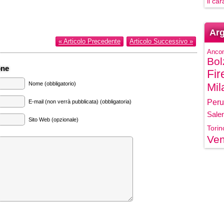
il ca
Arg
« Articolo Precedente
Articolo Successivo »
Anco
Bol
one
Fir
Nome (obbligatorio)
Mil
Peru
E-mail (non verrà pubblicata) (obbligatoria)
Sale
Sito Web (opzionale)
Torin
Ven