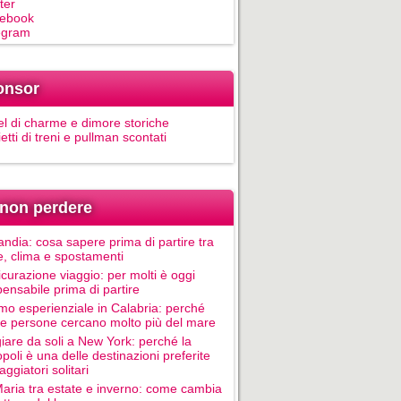
ter
ebook
egram
onsor
el di charme e dimore storiche
ietti di treni e pullman scontati
non perdere
andia: cosa sapere prima di partire tra
e, clima e spostamenti
icurazione viaggio: per molti è oggi
pensabile prima di partire
mo esperienziale in Calabria: perché
le persone cercano molto più del mare
iare da soli a New York: perché la
poli è una delle destinazioni preferite
aggiatori solitari
Maria tra estate e inverno: come cambia