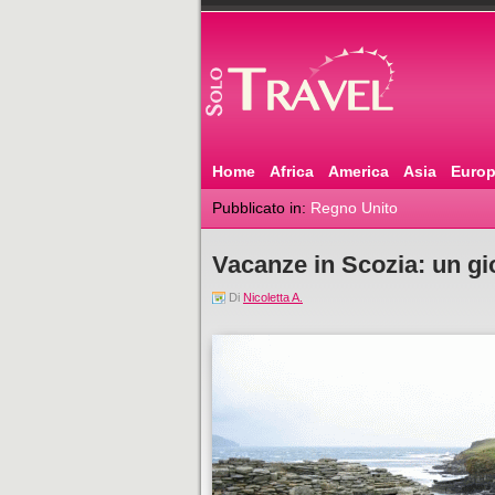
Home
Africa
America
Asia
Euro
Pubblicato in:
Regno Unito
Vacanze in Scozia: un gio
Di
Nicoletta A.