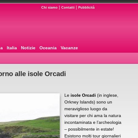
|
|
Chi siamo
Contatti
Pubblicità
pa
Italia
Notizie
Oceania
Vacanze
rno alle isole Orcadi
Le
isole Orcadi
(in inglese,
Orkney Islands) sono un
meraviglioso luogo da
visitare per chi ama la natura
incontaminata e l’archeologia
– possibilmente in estate!
Esistono molti tour giornalieri