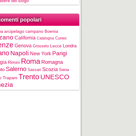
rattere del luogo
omenti popolari
na
arcipelago campano
Boemia
zano
California
Cuneo
Catalogna
enze
Genova
Londra
Grosseto
Lecce
ano
Napoli
Parigi
New York
Roma
gia
Romagna
Rimini
Salerno
Scozia
nto
Sassari
Siena
Trento
UNESCO
o
Trapani
ezia