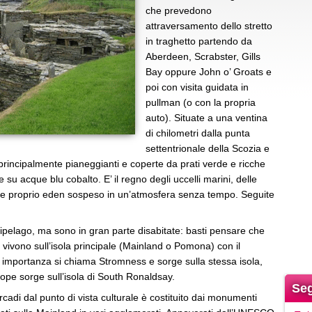
che prevedono
attraversamento dello stretto
in traghetto partendo da
Aberdeen, Scrabster, Gills
Bay oppure John o’ Groats e
poi con visita guidata in
pullman (o con la propria
auto). Situate a una ventina
di chilometri dalla punta
settentrionale della Scozia e
principalmente pianeggianti e coperte da prati verde e ricche
 su acque blu cobalto. E’ il regno degli uccelli marini, delle
ro e proprio eden sospeso in un’atmosfera senza tempo. Seguite
rcipelago, ma sono in gran parte disabitate: basti pensare che
e vivono sull’isola principale (Mainland o Pomona) con il
 importanza si chiama Stromness e sorge sulla stessa isola,
Hope sorge sull’isola di South Ronaldsay.
Seg
Orcadi dal punto di vista culturale è costituito dai monumenti