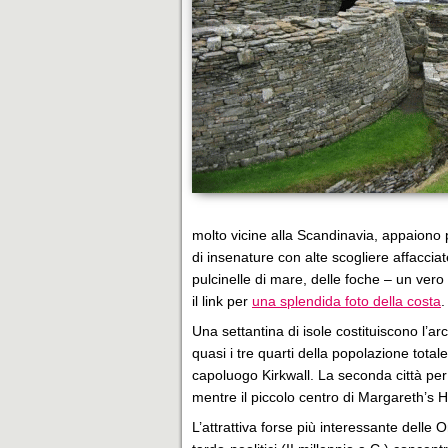
molto vicine alla Scandinavia, appaiono 
di insenature con alte scogliere affacciate
pulcinelle di mare, delle foche – un ve
il link per
una splendida foto della costa
.
Una settantina di isole costituiscono l’a
quasi i tre quarti della popolazione total
capoluogo Kirkwall. La seconda città per
mentre il piccolo centro di Margareth’s 
L’attrattiva forse più interessante delle 