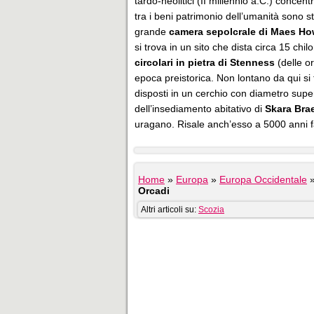
tardo-neolitici (II millennio a.C.) conce
tra i beni patrimonio dell’umanità sono s
grande
camera sepolcrale di Maes H
si trova in un sito che dista circa 15 chil
circolari in pietra di Stenness
(delle or
epoca preistorica. Non lontano da qui si 
disposti in un cerchio con diametro supe
dell’insediamento abitativo di
Skara Bra
uragano. Risale anch’esso a 5000 anni f
Home
»
Europa
»
Europa Occidentale
Orcadi
Altri articoli su:
Scozia