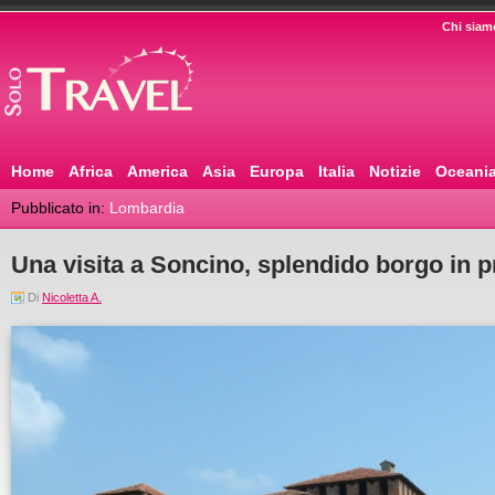
Chi siam
Home
Africa
America
Asia
Europa
Italia
Notizie
Oceani
Pubblicato in:
Lombardia
Una visita a Soncino, splendido borgo in 
Di
Nicoletta A.